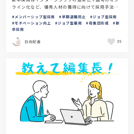
ライン化など、優秀人材の獲得に向けて採用手法が
多様化しつつあります。近年では就活ナビサイトを
メンバーシップ型採用
早期退職防止
ジョブ型採用
利用した従来の採…
モチベーション向上
ジョブ型雇用
母集団形成
新
卒採用
日向妃香
35