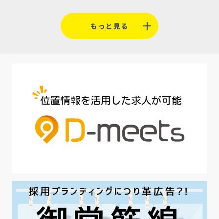
#福利厚生
#平均採用単価
#口コミサイト
もっと見る
#人材定着
#5月病対策
#AI面接
#介護業界
#IT業界
#医療業界
#建設業界
#新卒
#セミナー
#魅力の伝え方
#求職者
#27卒
#採用オウンドメディア
#業種別
#採用ピッチ資料
#28卒
#ロールモデル
#ワークライフバランス
#最低賃金
#地方採用
#第二新卒
#採用の効率化
#AI活用
#職場カルチャーギャップ