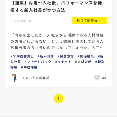
【連載】内定〜入社後、パフォーマンスを発
揮する新入社員が育つ方法
教えて編集長！
2022/09/16
「内定を出したが、入社後から活躍できる人材育成
の方法がわからない」という課題と直面している人
事担当者の方も多いのではないでしょうか。今回は
そのような初めて人事担当者を任された方に向け
早期退職防止
新人育成
帰属意識
関係構築
新
て、入社後に活躍で…
入社員
フィードバック
リモート
人材育成
新卒
採用
中途採用
ウマい人事編集部
33
1