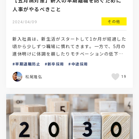
【五月病対策】新人の早期離職を防ぐために
人事がやるべきこと
その他
2024/04/09
新入社員は、新生活がスタートして1か月が経過した
頃から少しずつ職場に慣れてきます。一方で、5月の
連休明けに体調を崩したりモチベーションの低下が
見られる「五月病」の蔓延を気にしている人事担当
早期退職防止
新卒採用
中途採用
の方もいるの…
松尾隆弘
19