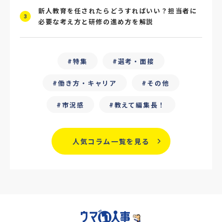
#メタバース
#就活ハラスメント
新人教育を任されたらどうすればいい？担当者に
3
必要な考え方と研修の進め方を解説
#ChatGPT
#タイパ
#就活動向
#25卒
#外部リソース
特集
選考・面接
#フリーランス保護新法
#デイワーク
働き方・キャリア
その他
#雇用型ギグワーク
#面接
市況感
教えて編集長！
#人材の見極め方
#面接評価シート
#戦略人事
#サービス業界
#業界別
人気コラム一覧を見る
#働き方改革
#労務
#リーダーシップ
#専門人材
#採用日程見直し
#カスタマーサクセス
#専門職採用
#社内SE
#GPA
#学歴フィルター