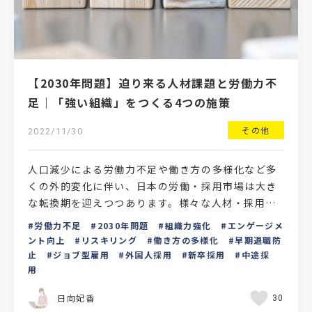
【2030年問題】迫り来る人材課題と労働力不
足｜「強い組織」をつくる4つの施策
その他
2022/11/30
人口減少による労働力不足や働き方の多様化など多
くの外的変化に伴い、日本の労働・採用市場は大き
な転換期を迎えつつあります。様々な人材・採用課
題がある中でも、『労働力不足』は多くの業界・業
労働力不足
2030年問題
組織力強化
エンゲージメ
種・企業に該当す…
ント向上
リスキリング
働き方の多様化
早期退職防
止
ジョブ型雇用
外国人採用
新卒採用
中途採
用
日向妃香
30