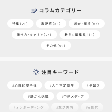
コラムカテゴリー
特集（21）
市況感（53）
選考・面接（64）
働き方・キャリア（25）
教えて編集長！（3）
その他（99）
注目キーワード
#心理的安全性
#人手不足倒産
#歩留り
#静かな退職
#中途メディア
#オンボーディング
#就活志向
#α世代