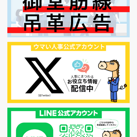
#早期退職
#ハラスメント
#ハラスメント対策
#SNS活用
#リクルーター制度
#内定辞退の防止
#歩留まり改善
#採用ナーチャリング
#採用CX
#学内セミナー
#カジュアル面談
#転職ファストパス
#PRO
#採用代行
#エシカル採用
#エシカル就活
#メンタルヘルス
#年間採用計画
#年間採用
#応募数の増やし方
#26卒
#27採用プレ
#高校生採用