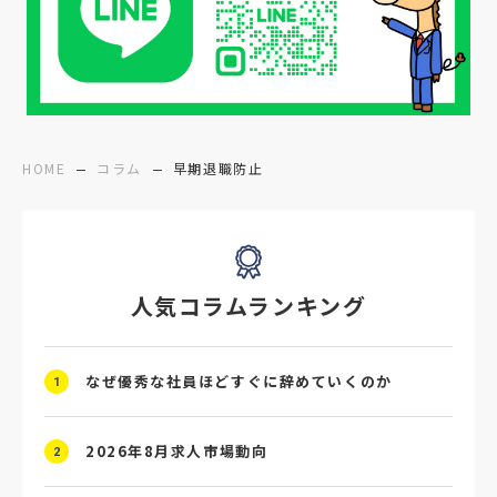
#面接フィードバック
#不法就労
#障害者雇用
#メリット
#ベネフィット
#医療福祉介護
#業界動向
#採用力
#面接辞退対策
#面接辞退
#中途
HOME
コラム
早期退職防止
#デジタル給与
#STAR面接
#採用ミスマッチ防止
#求人広告
#座談会
人気コラムランキング
#スクラム採用
#転職イベント
#転職フェア
#賃上げ
#人事数珠繋ぎ
なぜ優秀な社員ほどすぐに辞めていくのか
1
#採用クロージング
#未経験者採用
#4P分析
#競合他社
#タレントプール
2026年8月求人市場動向
2