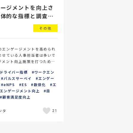
ゲージメントを向上さ
具体的な指標と調査方
その他
のエンゲージメントを高められ
ませている人事担当者は多いで
ジメント向上施策を打つために
での社内のエンゲージメントを
ドライバー指標
ワークエン
立てる必…
パルスサーベイ
エンゲー
eNPS
ES
数値化
エ
エンゲージメント向上
目
顧客満足度向上
ンタ
21