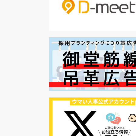
#セミナー
#魅力の伝え方
#求職者
#27卒
#採用オウンドメディア
#業種別
#採用ピッチ資料
#28卒
#ロールモデル
#ワークライフバラ
#最低賃金
#地方採用
#第二新卒
#採用の効率化
#AI活用
#職場カルチャーギャップ
#早期退職
#ハラスメント
#ハラスメント対策
#SNS活用