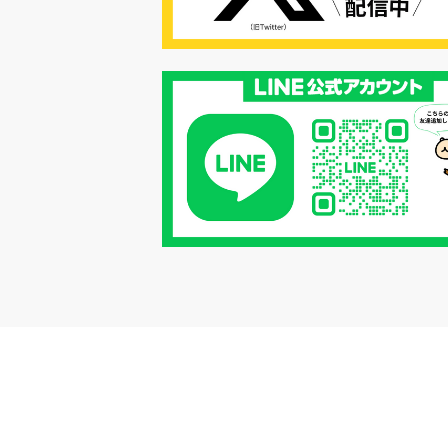
#リクルーター制度
#内定辞退の
#歩留まり改善
#採用ナーチャリ
#採用CX
#学内セミナー
#カジュアル面談
#転職ファストパ
#PRO
#採用代行
#エシカル採用
#エシカル就活
#メンタルヘルス
#年間採用計画
#年間採用
#応募数の増やし方
#26卒
#27採用プレ
#高校生採用
#面接フィードバック