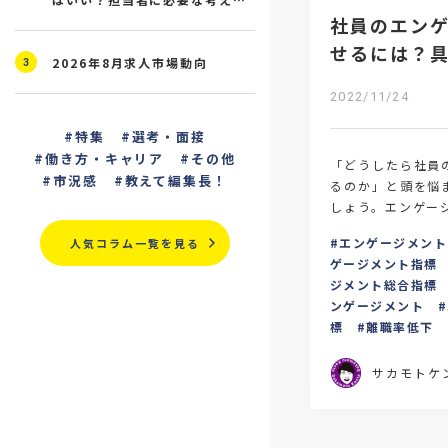
社員のエン
と研修の進め方を解説
せるには？
2026年8月求人市場動向
3
法について
2022/11/24
特集
選考・面接
働き方・キャリア
その他
「どうしたら社員
市況感
教えて編集長！
るのか」と頭を悩
しょう。エンゲー
は、まずは現時点
エンゲージメント
人気コラム一覧を見る
数値化し、目標を
ゲージメント指標
ジメント総合指標
ンゲージメント
標
離職率低下
サカモトケ