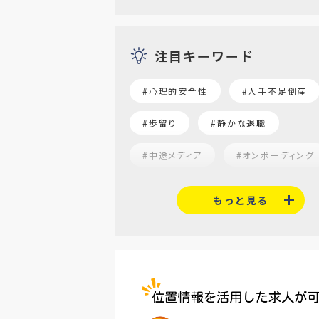
注目キーワード
#心理的安全性
#人手不足倒産
#歩留り
#静かな退職
#中途メディア
#オンボーディング
#就活志向
#α世代
#福利
もっと見る
#平均採用単価
#口コミサイト
#人材定着
#5月病対策
#AI面接
#介護業界
#IT
#医療業界
#建設業界
#