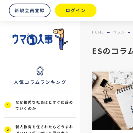
新規会員登録
ログイン
HOME
コラム
ESのコラ
人気コラムランキング
なぜ優秀な社員ほどすぐに辞め
1
ていくのか
新人教育を任されたらどうすれ
2
ばいい？担当者に必要な考え方