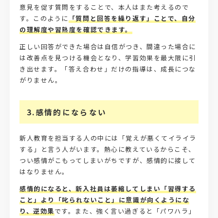
意見を促す質問をすることで、本人はまた考えるので
す。このように
「質問と回答を繰り返す」ことで、自分
の理解度や習熟度を確認できます。
正しい回答ができた場合は自信がつき、間違った場合に
は改善点を見つける機会となり、学習効果を最大限に引
き出せます。「答え合わせ」だけの指導は、成長につな
がりません。
3.感情的にならない
新人教育を担当する人の中には「覚えが悪くてイライラ
する」と言う人がいます。熱心に教えているからこそ、
つい感情がこもってしまいがちですが、感情的に接して
はなりません。
感情的になると、新入社員は萎縮してしまい「習得する
こと」より「叱られないこと」に意識が向くようにな
り、逆効果
です。また、強く言い過ぎると「パワハラ」