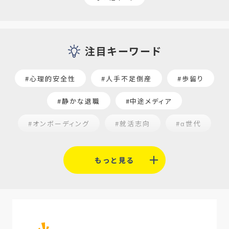
注目キーワード
#心理的安全性
#人手不足倒産
#歩留り
#静かな退職
#中途メディア
#オンボーディング
#就活志向
#α世代
#福利厚生
#平均採用単価
#口コミサイト
もっと見る
#人材定着
#5月病対策
#AI面接
#介護業界
#IT業界
#医療業界
#建設業界
#新卒
#セミナー