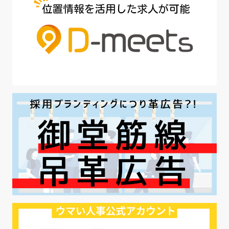
#魅力の伝え方
#求職者
#27卒
#採用オウンドメディア
#業種別
#採用ピッチ資料
#28卒
#ロールモデル
#ワークライフバランス
#最低賃金
#地方採用
#第二新卒
#採用の効率化
#AI活用
#職場カルチャーギャップ
#早期退職
#ハラスメント
#ハラスメント対策
#SNS活用
#リクルーター制度
#内定辞退の防止
#歩留まり改善
#採用ナーチャリング