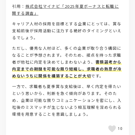
引用：
株式会社マイナビ「2025年夏ボーナスと転職に
関する調査」
キャリア人材の採用を目標とする企業にとっては、賞与
支給前後が採用活動に注力する絶好のタイミングといえ
るでしょう。
ただし、優秀な人材ほど、多くの企業が取り合う構図に
なることが予想されます。そのため、接点を持った求職
者が他社に内定を決めてしまわないよう、
書類選考から
内定までの期間を可能な限り短縮し、求職者の熱意が冷
めないうちに関係を構築することが大切
です。
一方で、求職者も夏季賞与支給後は、早く内定を得たい
という思いから、判断を急ぐ傾向があります。そのた
め、企業は可能な限りコミュニケーションを密にし、入
社後のミスマッチが生じないよう相互理解を深められる
環境を用意することを意識しましょう。
10