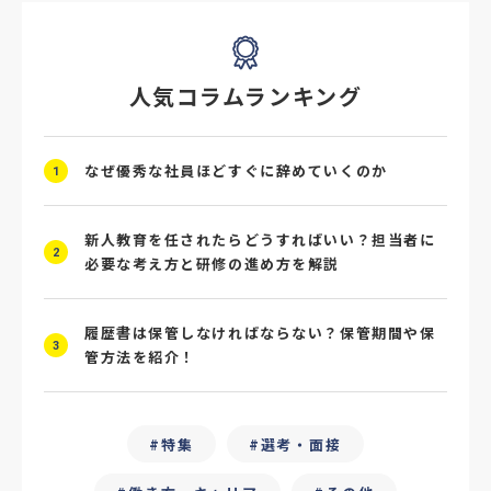
#採用ミスマッチ防止
#求人広告
#座談会
人気コラムランキング
#スクラム採用
#転職イベント
#転職フェア
#賃上げ
#人事数珠繋ぎ
なぜ優秀な社員ほどすぐに辞めていくのか
1
#採用クロージング
#未経験者採用
#4P分析
#競合他社
#タレントプール
新人教育を任されたらどうすればいい？担当者に
2
必要な考え方と研修の進め方を解説
#メタバース
#就活ハラスメント
履歴書は保管しなければならない？保管期間や保
#ChatGPT
#タイパ
#就活動向
3
管方法を紹介！
#25卒
#外部リソース
#フリーランス保護新法
#デイワーク
特集
選考・面接
#雇用型ギグワーク
#面接