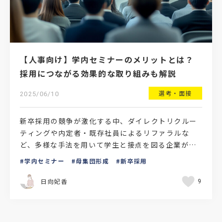
【人事向け】学内セミナーのメリットとは？
採用につながる効果的な取り組みも解説
選考・面接
2025/06/10
新卒採用の競争が激化する中、ダイレクトリクルー
ティングや内定者・既存社員によるリファラルな
ど、多様な手法を用いて学生と接点を図る企業が増
えています。中でも「学内セミナー」は、ターゲッ
学内セミナー
母集団形成
新卒採用
トとなる学生に対し…
日向妃香
9