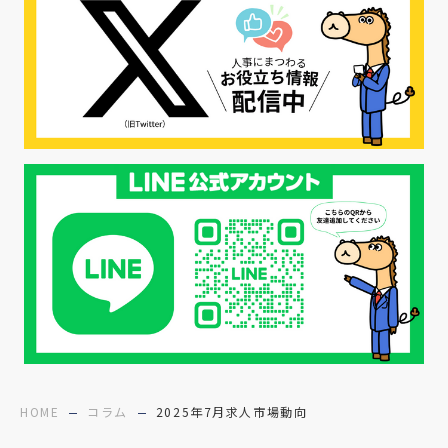
#採用CX
#学内セミナー
#カジュアル面談
#転職ファストパス
#PRO
#採用代行
#エシカル採用
#エシカル就活
#メンタルヘルス
#年間採用計画
#年間採用
#応募数の増やし方
#26卒
#27採用プレ
#高校生採用
#面接フィードバック
#不法就労
#障害者雇用
#メリット
#ベネフィット
#医療福祉介護
#業界動向
#採用力
#面接辞退対策
#面接辞退
#中途
HOME
コラム
2025年7月求人市場動向
#デジタル給与
#STAR面接