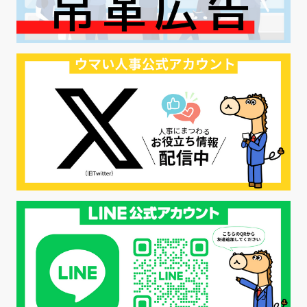
#ハラスメント対策
#SNS活用
#リクルーター制度
#内定辞退の防止
#歩留まり改善
#採用ナーチャリング
#採用CX
#学内セミナー
#カジュアル面談
#転職ファストパス
#PRO
#採用代行
#エシカル採用
#エシカル就活
#メンタルヘルス
#年間採用計画
#年間採用
#応募数の増やし方
#26卒
#27採用プレ
#高校生採用
#面接フィードバック
#不法就労
#障害者雇用
#メリット
#ベネフィット