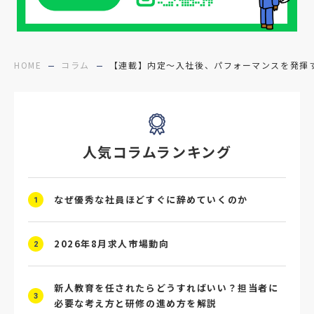
#医療福祉介護
#業界動向
#採用力
#面接辞退対策
#面接辞退
#中途
HOME
コラム
【連載】内定〜入社後、パフォーマンスを発揮
#デジタル給与
#STAR面接
#採用ミスマッチ防止
#求人広告
#座談会
人気コラムランキング
#スクラム採用
#転職イベント
#転職フェア
#賃上げ
#人事数珠繋ぎ
なぜ優秀な社員ほどすぐに辞めていくのか
1
#採用クロージング
#未経験者採用
#4P分析
#競合他社
#タレントプール
2026年8月求人市場動向
2
#メタバース
#就活ハラスメント
新人教育を任されたらどうすればいい？担当者に
3
必要な考え方と研修の進め方を解説
#ChatGPT
#タイパ
#就活動向