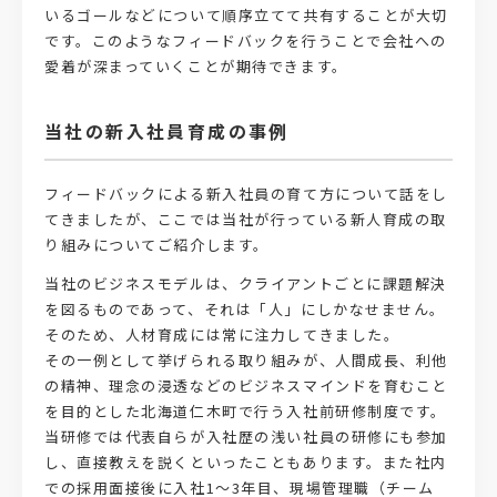
いるゴールなどについて順序立てて共有することが大切
です。このようなフィードバックを行うことで会社への
愛着が深まっていくことが期待できます。
当社の新入社員育成の事例
フィードバックによる新入社員の育て方について話をし
てきましたが、ここでは当社が行っている新人育成の取
り組みについてご紹介します。
当社のビジネスモデルは、クライアントごとに課題解決
を図るものであって、それは「人」にしかなせません。
そのため、人材育成には常に注力してきました。
その一例として挙げられる取り組みが、人間成長、利他
の精神、理念の浸透などのビジネスマインドを育むこと
を目的とした北海道仁木町で行う入社前研修制度です。
当研修では代表自らが入社歴の浅い社員の研修にも参加
し、直接教えを説くといったこともあります。また社内
での採用面接後に入社1～3年目、現場管理職（チーム