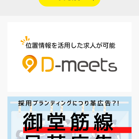
#人材定着
#5月病対策
#AI面接
#介護業界
#IT業界
#医療業界
#建設業界
#新卒
#セミナー
#魅力の伝え方
#求職者
#27卒
#採用オウンドメディア
#業種別
#採用ピッチ資料
#28卒
#ロールモデル
#ワークライフバランス
#最低賃金
#地方採用
#第二新卒
#採用の効率化
#AI活用
#職場カルチャーギャップ
#早期退職
#ハラスメント