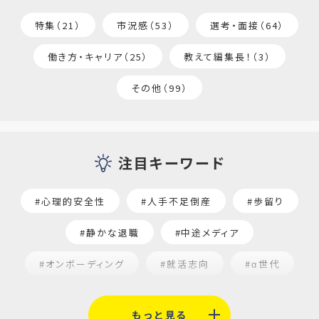
特集（21）
市況感（53）
選考・面接（64）
働き方・キャリア（25）
教えて編集長！（3）
その他（99）
注目キーワード
#心理的安全性
#人手不足倒産
#歩留り
#静かな退職
#中途メディア
#オンボーディング
#就活志向
#α世代
#福利厚生
#平均採用単価
#口コミサイト
もっと見る