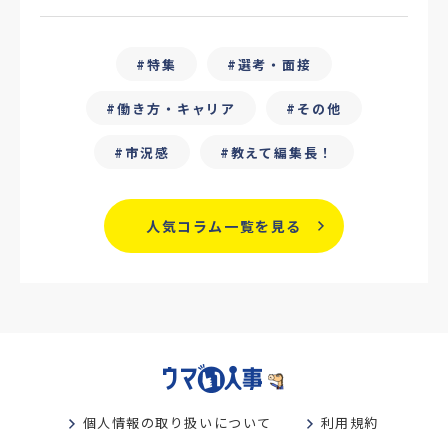
#25卒
#外部リソース
特集
選考・面接
#フリーランス保護新法
#デイワーク
働き方・キャリア
その他
#雇用型ギグワーク
#面接
市況感
教えて編集長！
#人材の見極め方
#面接評価シート
#戦略人事
#サービス業界
#業界別
人気コラム一覧を見る
#働き方改革
#労務
#リーダーシップ
#専門人材
#採用日程見直し
#カスタマーサクセス
#専門職採用
#社内SE
#GPA
#学歴フィルター
個人情報の取り扱いについて
利用規約
#離職防止策
#新人教育
#性格別