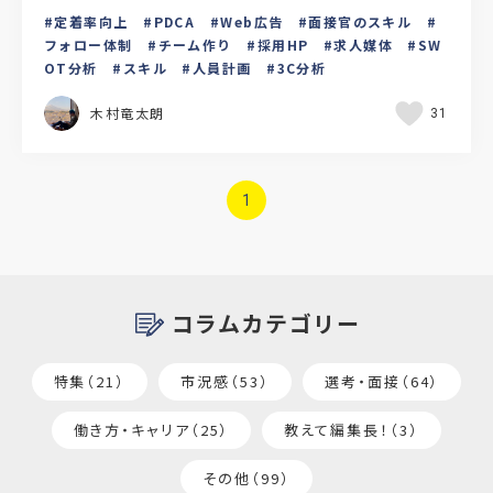
なくても次につながる財産を得られます。少子高齢
定着率向上
PDCA
Web広告
面接官のスキル
化や労働人口の減…
フォロー体制
チーム作り
採用HP
求人媒体
SW
OT分析
スキル
人員計画
3C分析
木村竜太朗
31
1
コラムカテゴリー
特集（21）
市況感（53）
選考・面接（64）
働き方・キャリア（25）
教えて編集長！（3）
その他（99）