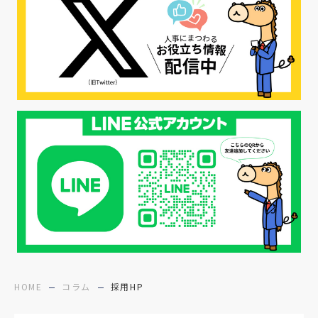
#転職ファストパス
#PRO
#採用代行
#エシカル採用
#エシカル就活
#メンタルヘルス
#年間採用計画
#年間採用
#応募数の増やし方
#26卒
#27採用プレ
#高校生採用
#面接フィードバック
#不法就労
#障害者雇用
#メリット
#ベネフィット
#医療福祉介護
#業界動向
#採用力
#面接辞退対策
#面接辞退
#中途
HOME
コラム
採用HP
#デジタル給与
#STAR面接