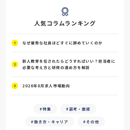
#採用ミスマッチ防止
#求人広告
#座談会
人気コラムランキング
#スクラム採用
#転職イベント
#転職フェア
#賃上げ
#人事数珠繋ぎ
なぜ優秀な社員ほどすぐに辞めていくのか
1
#採用クロージング
#未経験者採用
#4P分析
#競合他社
#タレントプール
新人教育を任されたらどうすればいい？担当者に
2
必要な考え方と研修の進め方を解説
#メタバース
#就活ハラスメント
2026年8月求人市場動向
#ChatGPT
#タイパ
#就活動向
3
#25卒
#外部リソース
特集
選考・面接
#フリーランス保護新法
#デイワーク
働き方・キャリア
その他
#雇用型ギグワーク
#面接