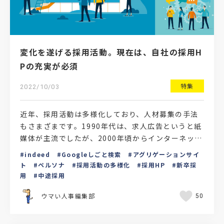
変化を遂げる採用活動。現在は、自社の採用H
Pの充実が必須
特集
2022/10/03
近年、採用活動は多様化しており、人材募集の手法
もさまざまです。1990年代は、求人広告というと紙
媒体が主流でしたが、2000年頃からインターネット
の普及によって、就活・転職エージェントが台頭。
indeed
Googleしごと検索
アグリゲーションサイ
現在では…
ト
ペルソナ
採用活動の多様化
採用HP
新卒採
用
中途採用
ウマい人事編集部
50