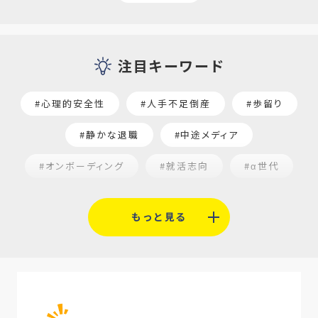
注目キーワード
#心理的安全性
#人手不足倒産
#歩留り
#静かな退職
#中途メディア
#オンボーディング
#就活志向
#α世代
#福利厚生
#平均採用単価
#口コミサイト
もっと見る
#人材定着
#5月病対策
#AI面接
#介護業界
#IT業界
#医療業界
#建設業界
#新卒
#セミナー