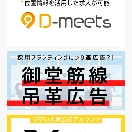
#魅力の伝え方
#求職者
#27卒
#採用オウンドメディア
#業種別
#採用ピッチ資料
#28卒
#ロールモデル
#ワークライフバランス
#最低賃金
#地方採用
#第二新卒
#採用の効率化
#AI活用
#職場カルチャーギャップ
#早期退職
#ハラスメント
#ハラスメント対策
#SNS活用
#リクルーター制度
#内定辞退の防止
#歩留まり改善
#採用ナーチャリング
#採用CX
#学内セミナー
#カジュアル面談