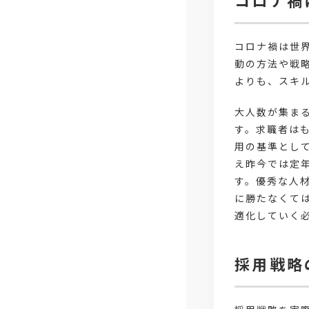
コロナ禍
コロナ禍は世
動の方法や戦
よりも、スキ
大人数が集ま
す。求職者は
用の基準とし
え昨今では定
す。優秀な人
に勝たなくて
適化していく
採用戦略