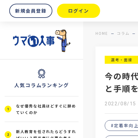
新規会員登録
ログイン
HOME
コラム
選考・面接
今の時
人気コラムランキング
と手順
2022/08/15
なぜ優秀な社員ほどすぐに辞め
1
ていくのか
#定着率向
新人教育を任されたらどうすれ
2
ばいい？担当者に必要な考え方