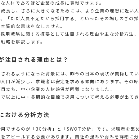
秀な人材であるほど企業の成長に貢献できます。
に成長し、さらに大きくなるためには、より企業の理想に近い
す。「ただ人員不足だから採用する」といったその場しのぎの
う本質的な意味をなしません。
、採用戦略に関する概要として注目される理由や主な分析方法
用戦略を解説します。
が注目される理由とは？
目されるようになった背景には、昨今の日本の現状が関係して
働人口が減少し、求職者は安定を求める傾向にあります。その
が目立ち、中小企業の人材確保が困難になりました。
まで以上に中・長期的な目線で採用について考える必要が出て
における分析方法
用できるのが「3C分析」と「SWOT分析」です。求職者を集
力をアピールする必要があります。自社の強みや弱みを詳細に