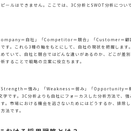
ピールはできません。ここでは、3C分析とSWOT分析につい
ompany＝自社」「Competitor＝競合」「Customer
とです。これら3種の軸をもとにして、自社の現状を把握します
求めていて、自社と競合ではどんな違いがあるのか、どこが差
分析することで戦略の立案に役立ちます。
Strength＝強み」「Weakness＝弱み」「Opportunity＝
頭文字です。3C分析よりも自社にフォーカスした分析方法で、強
ます。市場における機会を逃さないためにはどうするか、排除
る方法です。