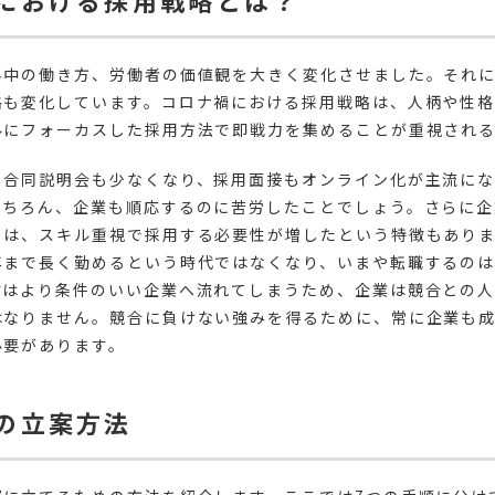
における採用戦略とは？
界中の働き方、労働者の価値観を大きく変化させました。それ
略も変化しています。コロナ禍における採用戦略は、人柄や性
ルにフォーカスした採用方法で即戦力を集めることが重視され
る合同説明会も少なくなり、採用面接もオンライン化が主流に
もちろん、企業も順応するのに苦労したことでしょう。さらに企
ては、スキル重視で採用する必要性が増したという特徴もあり
年まで長く勤めるという時代ではなくなり、いまや転職するの
材はより条件のいい企業へ流れてしまうため、企業は競合との人
はなりません。競合に負けない強みを得るために、常に企業も
必要があります。
の立案方法