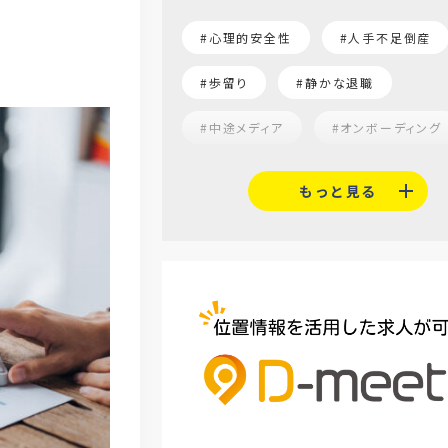
#心理的安全性
#人手不足倒産
#歩留り
#静かな退職
#中途メディア
#オンボーディング
#就活志向
#α世代
#福利
もっと見る
#平均採用単価
#口コミサイト
#人材定着
#5月病対策
#AI面接
#介護業界
#IT
#医療業界
#建設業界
#
#セミナー
#魅力の伝え方
#求職者
#27卒