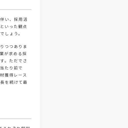
#4P分析
#競合他社
#タレントプール
#メタバース
に伴い、採用活
#就活ハラスメント
#ChatGPT
格といった観点
るでしょう。
#タイパ
#就活動向
#25卒
なりつつありま
#外部リソース
#フリーランス保護
業が求める採
ます。ただでさ
#デイワーク
#雇用型ギグワーク
は当たり前で
材獲得レース
#面接
#人材の見極め方
成長を続けて最
#面接評価シート
#戦略人事
#サービス業界
#業界別
#働き方改革
#労務