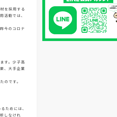
人材を採用する
#採用CX
#学内セミナー
採用活動では、
#カジュアル面談
#転職ファストパ
、昨今のコロナ
#PRO
#採用代行
#エシカル採用
#エシカル就活
#メンタルヘルス
#年間採用計画
います。少子高
結果、大手企業
#年間採用
#応募数の増やし方
きたのです。
#26卒
#27採用プレ
#高校生採用
#面接フィードバック
#不法就労
#障害者雇用
めるためには、
分析しなけれ
#メリット
#ベネフィット