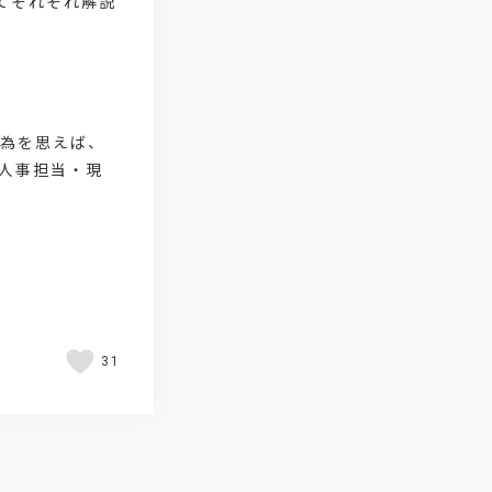
てそれぞれ解説
#リーダーシップ
#専門人材
#採用日程見直し
#カスタマーサ
#専門職採用
#社内SE
#G
の為を思えば、
#学歴フィルター
#離職防止策
人事担当・現
#新人教育
#性格別
#共
#オウンドメディアリクルーティング
#ミスマッチ防止
#ファン獲得
#質問集
#採用力強化
#
31
#テレワーク
#産業医
#メンタルヘルスマネジメント
#賞