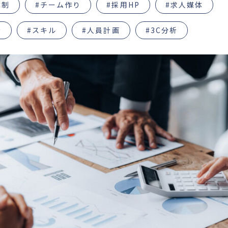
体制
#チーム作り
#採用HP
#求人媒体
析
#スキル
#人員計画
#3C分析