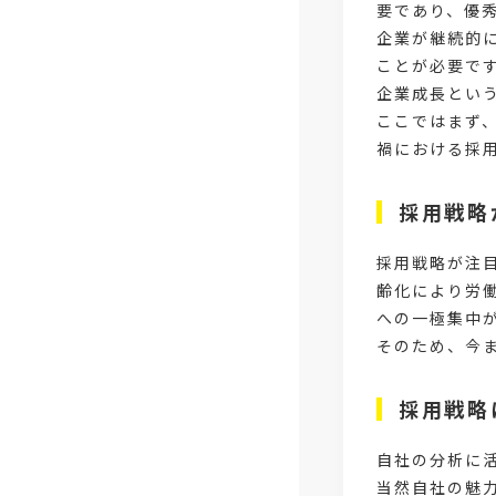
要であり、優
企業が継続的
ことが必要で
企業成長とい
ここではまず
禍における採
採用戦略
採用戦略が注
齢化により労
への一極集中
そのため、今
採用戦略
自社の分析に活
当然自社の魅