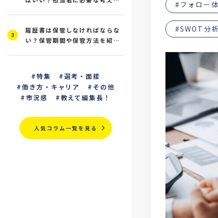
#フォロー
と研修の進め方を解説
#SWOT分
履歴書は保管しなければならな
3
い？保管期間や保管方法を紹
介！
特集
選考・面接
働き方・キャリア
その他
市況感
教えて編集長！
人気コラム一覧を見る