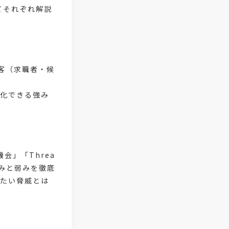
てそれぞれ解説
#医療福祉介護
#業界動向
#採用力
#面接辞退対策
#面接辞退
#中途
＝顧客（求職者・候
。
#デジタル給与
#STAR面接
別化できる強み
#採用ミスマッチ防止
#求人広告
#座談会
#スクラム採用
機会」「Threa
#転職イベント
#転職フェア
みと弱みを徹底
したい脅威とは
#賃上げ
#人事数珠繋ぎ
#採用クロージング
#未経験者採