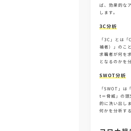
ば、効果的なア
します。
3C分析
「3C」とは「C
補者）」のこ
求職者が何を
となるのかを
SWOT分析
「SWOT」は「
t＝脅威」の
的に洗い出し
何かを分析す