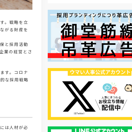
#採用オウンドメディア
#業種別
ます。戦略を立
#採用ピッチ資料
#28卒
つながる財産を
#ロールモデル
#ワークライフバラ
確保と採用活動
企業の経営とさ
#最低賃金
#地方採用
#第二新卒
#採用の効率化
します。コロナ
#AI活用
#職場カルチャーギャップ
果的な採用戦略
#早期退職
#ハラスメント
#ハラスメント対策
#SNS活用
#リクルーター制度
#内定辞退の
営には人材が必
#歩留まり改善
#採用ナーチャリ