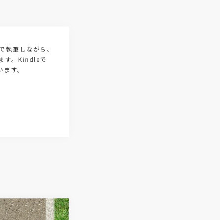
#ボーナス
#即戦力
#経験者採用
#ダイバーシティ&インクルージョン
アで執筆しながら、
。Kindleで
#ダイバーシティ経営
#労働力不
います。
#2030年問題
#組織力強化
#メンバーシップ型採用
#企業の存在意義
#企業ブランデ
#パーパスブランディング
#パーパ
#エンゲージメントドライバー指標
#ワークエンゲージメント指標