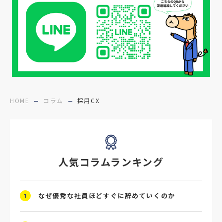
#27採用プレ
#高校生採用
#面接フィードバック
#不法就労
#障害者雇用
#メリット
#ベネフィット
#医療福祉介護
#業界動向
#採用力
#面接辞退対策
#面接辞退
#中途
HOME
コラム
採用CX
#デジタル給与
#STAR面接
#採用ミスマッチ防止
#求人広告
#座談会
人気コラムランキング
#スクラム採用
#転職イベント
#転職フェア
#賃上げ
#人事数珠繋ぎ
なぜ優秀な社員ほどすぐに辞めていくのか
1
#採用クロージング
#未経験者採用