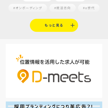
#オンボーディング
#就活志向
#α世代
#福利厚生
#平均採用単価
#口コミサイト
もっと見る
#人材定着
#5月病対策
#AI面接
#介護業界
#IT業界
#医療業界
#建設業界
#新卒
#セミナー
#魅力の伝え方
#求職者
#27卒
#採用オウンドメディア
#業種別
#採用ピッチ資料
#28卒
#ロールモデル
#ワークライフバランス
#最低賃金
#地方採用
#第二新卒
#採用の効率化