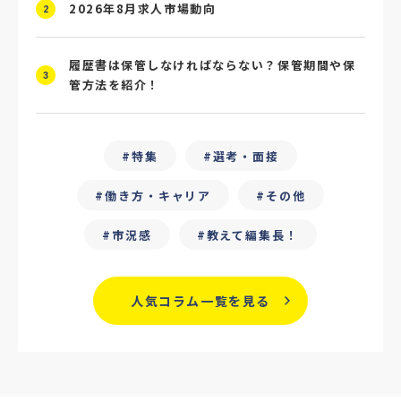
#4P分析
#競合他社
#タレントプール
2026年8月求人市場動向
2
#メタバース
#就活ハラスメント
履歴書は保管しなければならない？保管期間や保
3
管方法を紹介！
#ChatGPT
#タイパ
#就活動向
#25卒
#外部リソース
特集
選考・面接
#フリーランス保護新法
#デイワーク
働き方・キャリア
その他
#雇用型ギグワーク
#面接
市況感
教えて編集長！
#人材の見極め方
#面接評価シート
#戦略人事
#サービス業界
#業界別
人気コラム一覧を見る
#働き方改革
#労務
#リーダーシップ
#専門人材
#採用日程見直し