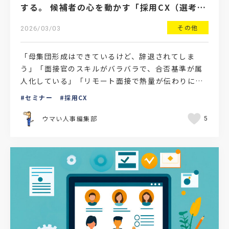
する。 候補者の心を動かす「採用CX（選考体
験）」向上セミナーのご案内
その他
2026/03/03
「母集団形成はできているけど、辞退されてしま
う」「面接官のスキルがバラバラで、合否基準が属
人化している」「リモート面接で熱量が伝わりにく
い」現在、多くの採用担当者様がこうした壁に直面
セミナー
採用CX
しています。今、候…
ウマい人事編集部
5