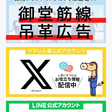
#AI活用
#職場カルチャーギャップ
#早期退職
#ハラスメント
#ハラスメント対策
#SNS活用
#リクルーター制度
#内定辞退の防止
#歩留まり改善
#採用ナーチャリング
#採用CX
#学内セミナー
#カジュアル面談
#転職ファストパス
#PRO
#採用代行
#エシカル採用
#エシカル就活
#メンタルヘルス
#年間採用計画
#年間採用
#応募数の増やし方
#26卒