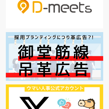
#採用オウンドメディア
#業種別
#採用ピッチ資料
#28卒
#ロールモデル
#ワークライフバランス
#最低賃金
#地方採用
#第二新卒
#採用の効率化
#AI活用
#職場カルチャーギャップ
#早期退職
#ハラスメント
#ハラスメント対策
#SNS活用
#リクルーター制度
#内定辞退の防止
#歩留まり改善
#採用ナーチャリング
#採用CX
#学内セミナー
#カジュアル面談
#転職ファストパス
#PRO
#採用代行