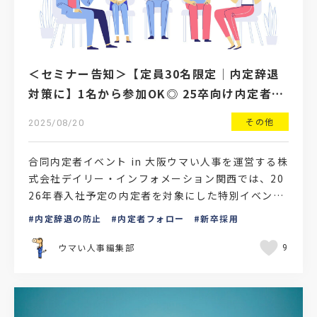
＜セミナー告知＞【定員30名限定│内定辞退
対策に】1名から参加OK◎ 25卒向け内定者フ
ォローイベントのご案内
その他
2025/08/20
合同内定者イベント in 大阪ウマい人事を運営する株
式会社デイリー・インフォメーション関西では、20
26年春入社予定の内定者を対象にした特別イベント
を開催します。テーマは「自己理解で内定辞退を防
内定辞退の防止
内定者フォロー
新卒採用
ぐ」で…
ウマい人事編集部
9