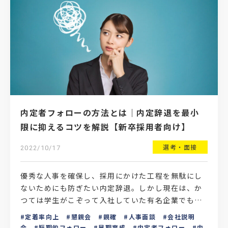
内定者フォローの方法とは｜内定辞退を最小
限に抑えるコツを解説【新卒採用者向け】
選考・面接
2022/10/17
優秀な人事を確保し、採用にかけた工程を無駄にし
ないためにも防ぎたい内定辞退。しかし現在は、か
つては学生がこぞって入社していた有名企業でも内
定辞退が5割を超えることは珍しくない時代です。そ
定着率向上
懇親会
親確
人事面談
会社説明
のため採用担当…
会
短期的フォロー
早期育成
内定者フォロー
内