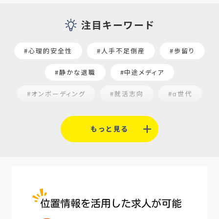
注目キーワード
#心理的安全性
#人手不足倒産
#歩留り
#静かな退職
#中途メディア
#オンボーディング
#就活志向
#α世代
#福利厚生
#平均採用単価
#口コミサイト
もっと見る
#人材定着
#5月病対策
#AI面接
#介護業界
#IT業界
#医療業界
#建設業界
#新卒
#セミナー
#魅力の伝え方
#求職者
#27卒