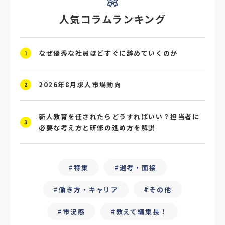
人気コラムランキング
#スクラム採用
#転職イベント
#転職フェア
#賃上げ
#人事数珠繋ぎ
なぜ優秀な社員ほどすぐに辞めていくのか
1
#採用クロージング
#未経験者採用
#4P分析
#競合他社
#タレントプール
2026年8月求人市場動向
2
#メタバース
#就活ハラスメント
新人教育を任されたらどうすればいい？担当者に
3
必要な考え方と研修の進め方を解説
#ChatGPT
#タイパ
#就活動向
#25卒
#外部リソース
特集
選考・面接
#フリーランス保護新法
#デイワーク
働き方・キャリア
その他
#雇用型ギグワーク
#面接
市況感
教えて編集長！
#人材の見極め方
#面接評価シート