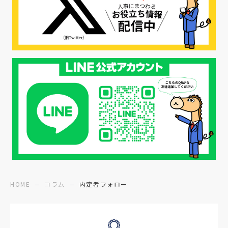
#エシカル採用
#エシカル就活
#メンタルヘルス
#年間採用計画
#年間採用
#応募数の増やし方
#26卒
#27採用プレ
#高校生採用
#面接フィードバック
#不法就労
#障害者雇用
#メリット
#ベネフィット
#医療福祉介護
#業界動向
#採用力
#面接辞退対策
#面接辞退
#中途
HOME
コラム
内定者フォロー
#デジタル給与
#STAR面接
#採用ミスマッチ防止
#求人広告
#座談会