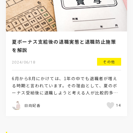
夏ボーナス支給後の退職実態と退職防止施策
を解説
その他
2024/06/18
6月から8月にかけては、1年の中でも退職者が増え
る時期と言われています。その理由として、夏のボ
ーナス受給後に退職しようと考える人が比較的多く
いる点が挙げられます。時には賞与額が退職に至る
日向妃香
14
起因になること…