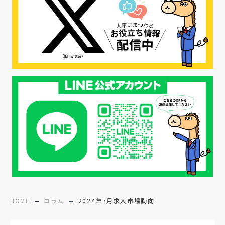
#転職ファストパス
#PRO
#採用代行
#エシカル採用
#エシカル就活
#メンタルヘルス
#年間採用計画
#年間採用
#応募数の増やし方
#26卒
#27採用プレ
#高校生採用
#面接フィードバック
#不法就労
#障害者雇用
#メリット
#ベネフィット
#医療福祉介護
#業界動向
#採用力
#面接辞退対策
#面接辞退
#中途
HOME
コラム
2024年7月求人市場動向
#デジタル給与
#STAR面接