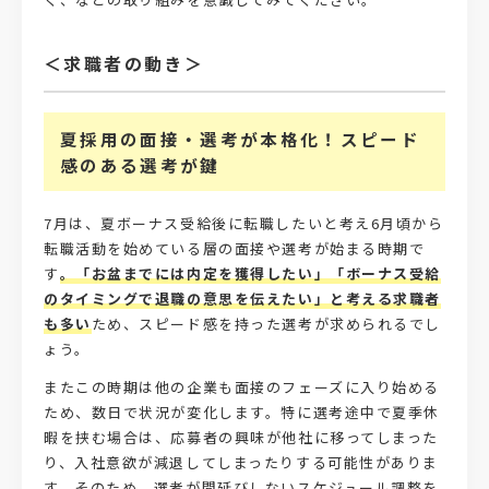
＜求職者の動き＞
夏採用の面接・選考が本格化！スピード
感のある選考が鍵
7月は、夏ボーナス受給後に転職したいと考え6月頃から
転職活動を始めている層の面接や選考が始まる時期で
す
。「お盆までには内定を獲得したい」「ボーナス受給
のタイミングで退職の意思を伝えたい」と考える求職者
も多い
ため、スピード感を持った選考が求められるでし
ょう。
またこの時期は他の企業も面接のフェーズに入り始める
ため、数日で状況が変化します。特に選考途中で夏季休
暇を挟む場合は、応募者の興味が他社に移ってしまった
り、入社意欲が減退してしまったりする可能性がありま
す。そのため、選考が間延びしないスケジュール調整を