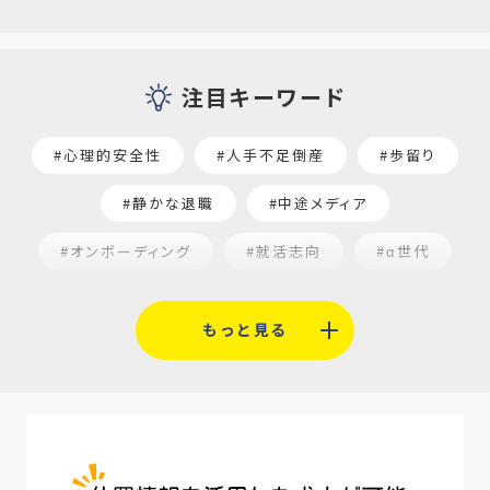
注目キーワード
#心理的安全性
#人手不足倒産
#歩留り
#静かな退職
#中途メディア
#オンボーディング
#就活志向
#α世代
#福利厚生
#平均採用単価
#口コミサイト
もっと見る
#人材定着
#5月病対策
#AI面接
#介護業界
#IT業界
#医療業界
#建設業界
#新卒
#セミナー