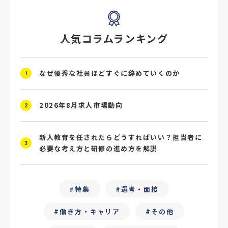
#採用ミスマッチ防止
#求人広告
#座談会
人気コラムランキング
#スクラム採用
#転職イベント
#転職フェア
#賃上げ
#人事数珠繋ぎ
なぜ優秀な社員ほどすぐに辞めていくのか
1
#採用クロージング
#未経験者採用
#4P分析
#競合他社
#タレントプール
2026年8月求人市場動向
2
#メタバース
#就活ハラスメント
新人教育を任されたらどうすればいい？担当者に
3
必要な考え方と研修の進め方を解説
#ChatGPT
#タイパ
#就活動向
#25卒
#外部リソース
特集
選考・面接
#フリーランス保護新法
#デイワーク
働き方・キャリア
その他
#雇用型ギグワーク
#面接