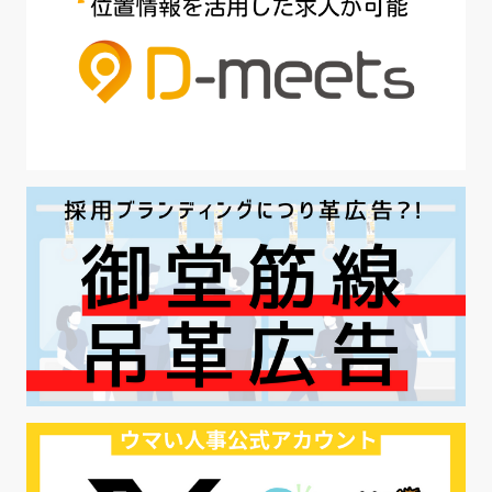
#魅力の伝え方
#求職者
#27卒
#採用オウンドメディア
#業種別
#採用ピッチ資料
#28卒
#ロールモデル
#ワークライフバランス
#最低賃金
#地方採用
#第二新卒
#採用の効率化
#AI活用
#職場カルチャーギャップ
#早期退職
#ハラスメント
#ハラスメント対策
#SNS活用
#リクルーター制度
#内定辞退の防止
#歩留まり改善
#採用ナーチャリング
#採用CX
#学内セミナー
#カジュアル面談