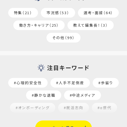
特集（21）
市況感（53）
選考・面接（64）
働き方・キャリア（25）
教えて編集長！（3）
その他（99）
注目キーワード
#心理的安全性
#人手不足倒産
#歩留り
#静かな退職
#中途メディア
#オンボーディング
#就活志向
#α世代
#福利厚生
#平均採用単価
#口コミサイト