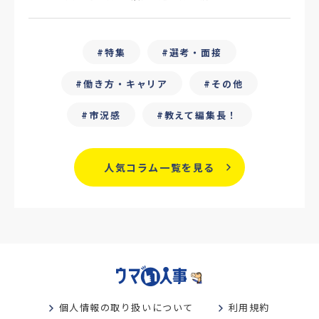
#25卒
#外部リソース
特集
選考・面接
#フリーランス保護新法
#デイワーク
働き方・キャリア
その他
#雇用型ギグワーク
#面接
市況感
教えて編集長！
#人材の見極め方
#面接評価シート
#戦略人事
#サービス業界
#業界別
人気コラム一覧を見る
#働き方改革
#労務
#リーダーシップ
#専門人材
#採用日程見直し
#カスタマーサクセス
#専門職採用
#社内SE
#GPA
#学歴フィルター
個人情報の取り扱いについて
利用規約
#離職防止策
#新人教育
#性格別