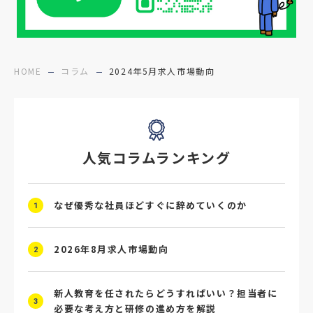
#障害者雇用
#メリット
#ベネフィット
#医療福祉介護
#業界動向
#採用力
#面接辞退対策
#面接辞退
#中途
HOME
コラム
2024年5月求人市場動向
#デジタル給与
#STAR面接
#採用ミスマッチ防止
#求人広告
#座談会
人気コラムランキング
#スクラム採用
#転職イベント
#転職フェア
#賃上げ
#人事数珠繋ぎ
なぜ優秀な社員ほどすぐに辞めていくのか
1
#採用クロージング
#未経験者採用
#4P分析
#競合他社
#タレントプール
2026年8月求人市場動向
2
#メタバース
#就活ハラスメント
新人教育を任されたらどうすればいい？担当者に
3
必要な考え方と研修の進め方を解説
#ChatGPT
#タイパ
#就活動向