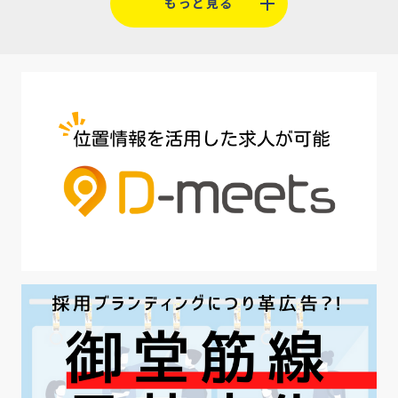
もっと見る
#人材定着
#5月病対策
#AI面接
#介護業界
#IT業界
#医療業界
#建設業界
#新卒
#セミナー
#魅力の伝え方
#求職者
#27卒
#採用オウンドメディア
#業種別
#採用ピッチ資料
#28卒
#ロールモデル
#ワークライフバランス
#最低賃金
#地方採用
#第二新卒
#採用の効率化
#AI活用
#職場カルチャーギャップ
#早期退職
#ハラスメント