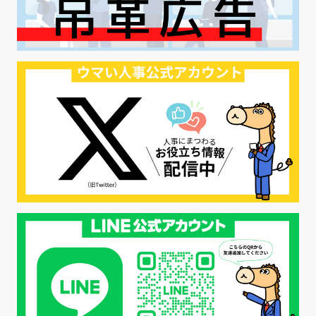
#ハラスメント対策
#SNS活用
#リクルーター制度
#内定辞退の防止
#歩留まり改善
#採用ナーチャリング
#採用CX
#学内セミナー
#カジュアル面談
#転職ファストパス
#PRO
#採用代行
#エシカル採用
#エシカル就活
#メンタルヘルス
#年間採用計画
#年間採用
#応募数の増やし方
#26卒
#27採用プレ
#高校生採用
#面接フィードバック
#不法就労