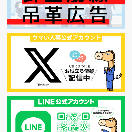
#ハラスメント対策
#SNS活用
#リクルーター制度
#内定辞退の防止
#歩留まり改善
#採用ナーチャリング
#採用CX
#学内セミナー
#カジュアル面談
#転職ファストパス
#PRO
#採用代行
#エシカル採用
#エシカル就活
#メンタルヘルス
#年間採用計画
#年間採用
#応募数の増やし方
#26卒
#27採用プレ
#高校生採用
#面接フィードバック
#不法就労