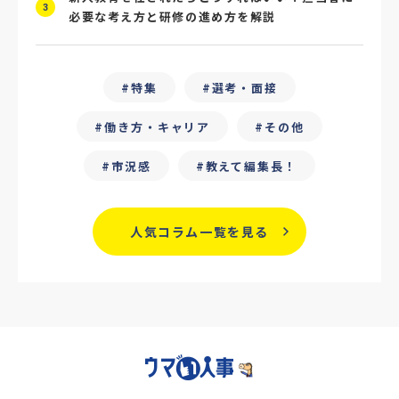
3
必要な考え方と研修の進め方を解説
#ChatGPT
#タイパ
#就活動向
#25卒
#外部リソース
特集
選考・面接
#フリーランス保護新法
#デイワーク
働き方・キャリア
その他
#雇用型ギグワーク
#面接
市況感
教えて編集長！
#人材の見極め方
#面接評価シート
#戦略人事
#サービス業界
#業界別
人気コラム一覧を見る
#働き方改革
#労務
#リーダーシップ
#専門人材
#採用日程見直し
#カスタマーサクセス
#専門職採用
#社内SE
#GPA
#学歴フィルター