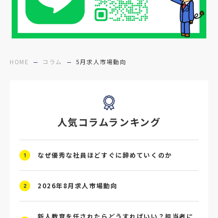
#障害者雇用
#メリット
#ベネフィット
#医療福祉介護
#業界動向
#採用力
#面接辞退対策
#面接辞退
#中途
HOME
コラム
5月求人市場動向
#デジタル給与
#STAR面接
#採用ミスマッチ防止
#求人広告
#座談会
人気コラムランキング
#スクラム採用
#転職イベント
#転職フェア
#賃上げ
#人事数珠繋ぎ
なぜ優秀な社員ほどすぐに辞めていくのか
1
#採用クロージング
#未経験者採用
#4P分析
#競合他社
#タレントプール
2026年8月求人市場動向
2
#メタバース
#就活ハラスメント
新人教育を任されたらどうすればいい？担当者に