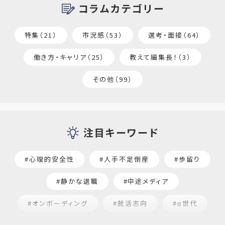
コラムカテゴリー
特集（21）
市況感（53）
選考・面接（64）
働き方・キャリア（25）
教えて編集長！（3）
その他（99）
注目キーワード
#心理的安全性
#人手不足倒産
#歩留り
#静かな退職
#中途メディア
#オンボーディング
#就活志向
#α世代