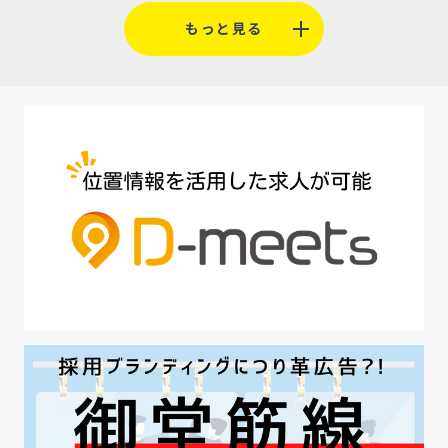
#福利厚生
#平均採用単価
#口コミサイト
もっと見る
#人材定着
#5月病対策
#AI面接
#介護業界
#IT業界
#医療業界
#建設業界
#新卒
#セミナー
#魅力の伝え方
#求職者
#27卒
#採用オウンドメディア
#業種別
#採用ピッチ資料
#28卒
#ロールモデル
#ワークライフバランス
#最低賃金
#地方採用
#第二新卒
#採用の効率化
#AI活用
#職場カルチャーギャップ
#早期退職
#ハラスメント