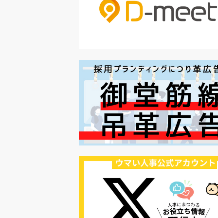
#セミナー
#魅力の伝え方
#求職者
#27卒
#採用オウンドメディア
#業種別
#採用ピッチ資料
#28卒
#ロールモデル
#ワークライフバラ
#最低賃金
#地方採用
#第二新卒
#採用の効率化
#AI活用
#職場カルチャーギャップ
#早期退職
#ハラスメント
#ハラスメント対策
#SNS活用