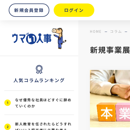
新規会員登録
ログイン
HOME
コラム
新規事業
人気コラムランキング
なぜ優秀な社員ほどすぐに辞め
1
ていくのか
新人教育を任されたらどうすれ
2
ばいい？担当者に必要な考え方