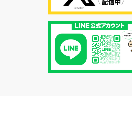
#リクルーター制度
#内定辞退の
#歩留まり改善
#採用ナーチャリ
#採用CX
#学内セミナー
#カジュアル面談
#転職ファストパ
#PRO
#採用代行
#エシカル採用
#エシカル就活
#メンタルヘルス
#年間採用計画
#年間採用
#応募数の増やし方
#26卒
#27採用プレ
#高校生採用
#面接フィードバック