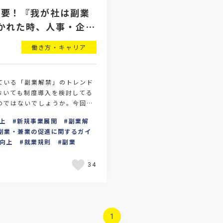
需要！『我が社は副業
かれた時、人事・企業
対応とは？
働き方・キャリア
ている「副業解禁」のトレンド
おいても制度導入を検討してる
のではないでしょうか。今回
禁のメリット・デメリットや副
上
新規事業展開
副業解
場合・解禁…
副業・兼業の促進に関するガイ
向上
就業規則
副業
34
1