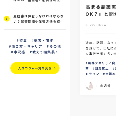
高まる副業
と研修の進め方を解説
OK？』と聞
履歴書は保管しなければならな
3
が取るべき
い？保管期間や保管方法を紹
2022/10/24
介！
特集
選考・面接
近年、話題になっ
働き方・キャリア
その他
を受けて、自社に
市況感
教えて編集長！
人事担当者も多い
は、そんな副業解
業務クオリティ向
業禁止を継続する
人気コラム一覧を見る
禁
副業禁止
ドライン
定着率
日向妃香