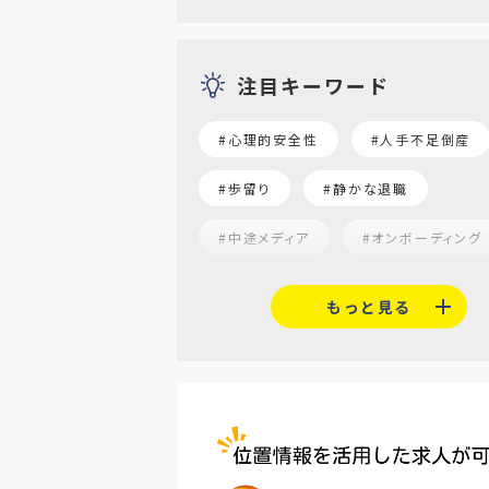
注目キーワード
#心理的安全性
#人手不足倒産
#歩留り
#静かな退職
#中途メディア
#オンボーディング
#就活志向
#α世代
#福利
もっと見る
#平均採用単価
#口コミサイト
#人材定着
#5月病対策
#AI面接
#介護業界
#IT
#医療業界
#建設業界
#