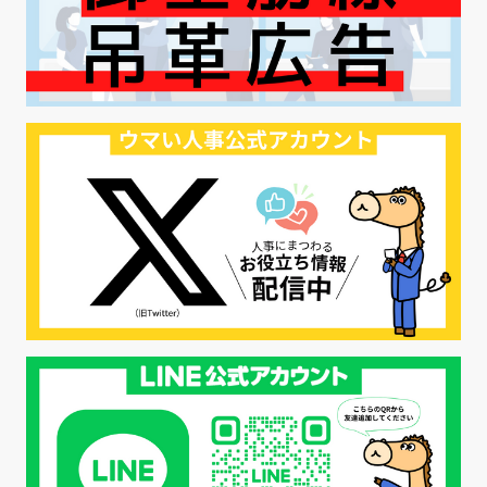
#ハラスメント対策
#SNS活用
#リクルーター制度
#内定辞退の防止
#歩留まり改善
#採用ナーチャリング
#採用CX
#学内セミナー
#カジュアル面談
#転職ファストパス
#PRO
#採用代行
#エシカル採用
#エシカル就活
#メンタルヘルス
#年間採用計画
#年間採用
#応募数の増やし方
#26卒
#27採用プレ
#高校生採用
#面接フィードバック
#不法就労