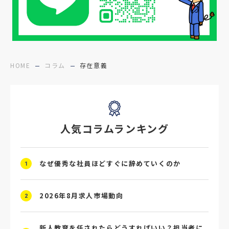
#障害者雇用
#メリット
#ベネフィット
#医療福祉介護
#業界動向
#採用力
#面接辞退対策
#面接辞退
#中途
HOME
コラム
存在意義
#デジタル給与
#STAR面接
#採用ミスマッチ防止
#求人広告
#座談会
人気コラムランキング
#スクラム採用
#転職イベント
#転職フェア
#賃上げ
#人事数珠繋ぎ
なぜ優秀な社員ほどすぐに辞めていくのか
1
#採用クロージング
#未経験者採用
#4P分析
#競合他社
#タレントプール
2026年8月求人市場動向
2
#メタバース
#就活ハラスメント
新人教育を任されたらどうすればいい？担当者に