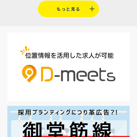
#福利厚生
#平均採用単価
#口コミサイト
もっと見る
#人材定着
#5月病対策
#AI面接
#介護業界
#IT業界
#医療業界
#建設業界
#新卒
#セミナー
#魅力の伝え方
#求職者
#27卒
#採用オウンドメディア
#業種別
#採用ピッチ資料
#28卒
#ロールモデル
#ワークライフバランス
#最低賃金
#地方採用
#第二新卒
#採用の効率化
#AI活用
#職場カルチャーギャップ
#早期退職
#ハラスメント