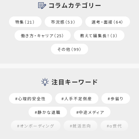
コラムカテゴリー
特集（21）
市況感（53）
選考・面接（64）
働き方・キャリア（25）
教えて編集長！（3）
その他（99）
注目キーワード
#心理的安全性
#人手不足倒産
#歩留り
#静かな退職
#中途メディア
#オンボーディング
#就活志向
#α世代