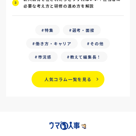
3
必要な考え方と研修の進め方を解説
#ChatGPT
#タイパ
#就活動向
#25卒
#外部リソース
特集
選考・面接
#フリーランス保護新法
#デイワーク
働き方・キャリア
その他
#雇用型ギグワーク
#面接
市況感
教えて編集長！
#人材の見極め方
#面接評価シート
#戦略人事
#サービス業界
#業界別
人気コラム一覧を見る
#働き方改革
#労務
#リーダーシップ
#専門人材
#採用日程見直し
#カスタマーサクセス
#専門職採用
#社内SE
#GPA
#学歴フィルター