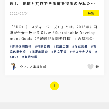
現し 地球と共存できる道を探るのが私たち
の使命
特集
2022/09/01
「SDGs（エスディージーズ）」とは、2015年に国
連が全会一致で採択した「Sustainable Develop
ment Goals（持続可能な開発目標）」の略称のこ
と。「ジェンダー平等を実現しよう…
育児休暇取得
行動目標
採用広報
存在意義
育
児休業制度
満足度調査
男女平等
サステナブル
SDGs
有給休暇
ウマい人事編集部
40
1