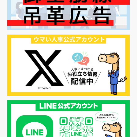
#ハラスメント対策
#SNS活用
#リクルーター制度
#内定辞退の防止
#歩留まり改善
#採用ナーチャリング
#採用CX
#学内セミナー
#カジュアル面談
#転職ファストパス
#PRO
#採用代行
#エシカル採用
#エシカル就活
#メンタルヘルス
#年間採用計画
#年間採用
#応募数の増やし方
#26卒
#27採用プレ
#高校生採用
#面接フィードバック
#不法就労