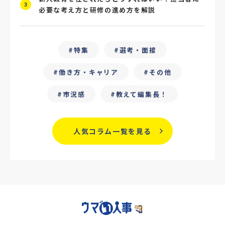
3
必要な考え方と研修の進め方を解説
#ChatGPT
#タイパ
#就活動向
#25卒
#外部リソース
特集
選考・面接
#フリーランス保護新法
#デイワーク
働き方・キャリア
その他
#雇用型ギグワーク
#面接
市況感
教えて編集長！
#人材の見極め方
#面接評価シート
#戦略人事
#サービス業界
#業界別
人気コラム一覧を見る
#働き方改革
#労務
#リーダーシップ
#専門人材
#採用日程見直し
#カスタマーサクセス
#専門職採用
#社内SE
#GPA
#学歴フィルター