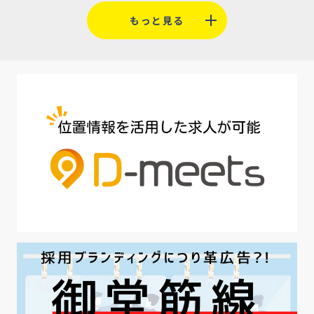
#福利厚生
#平均採用単価
#口コミサイト
もっと見る
#人材定着
#5月病対策
#AI面接
#介護業界
#IT業界
#医療業界
#建設業界
#新卒
#セミナー
#魅力の伝え方
#求職者
#27卒
#採用オウンドメディア
#業種別
#採用ピッチ資料
#28卒
#ロールモデル
#ワークライフバランス
#最低賃金
#地方採用
#第二新卒
#採用の効率化
#AI活用
#職場カルチャーギャップ
#早期退職
#ハラスメント