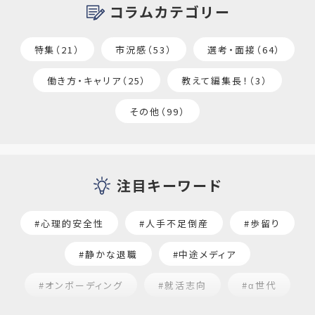
コラムカテゴリー
特集（21）
市況感（53）
選考・面接（64）
働き方・キャリア（25）
教えて編集長！（3）
その他（99）
注目キーワード
#心理的安全性
#人手不足倒産
#歩留り
#静かな退職
#中途メディア
#オンボーディング
#就活志向
#α世代