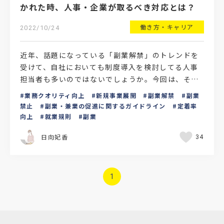
かれた時、人事・企業が取るべき対応とは？
働き方・キャリア
2022/10/24
近年、話題になっている「副業解禁」のトレンドを
受けて、自社においても制度導入を検討してる人事
担当者も多いのではないでしょうか。今回は、そん
な副業解禁のメリット・デメリットや副業禁止を継
業務クオリティ向上
新規事業展開
副業解禁
副業
続する場合・解禁…
禁止
副業・兼業の促進に関するガイドライン
定着率
向上
就業規則
副業
日向妃香
34
1