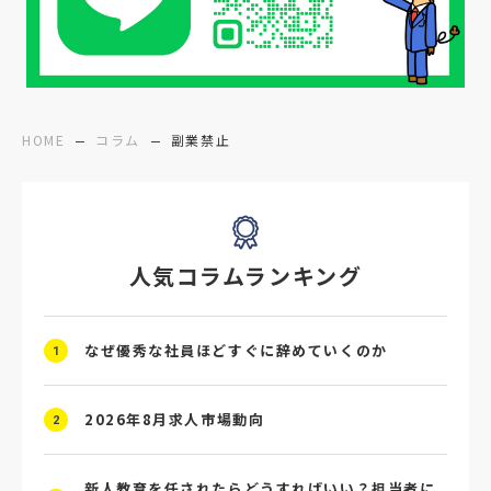
#障害者雇用
#メリット
#ベネフィット
#医療福祉介護
#業界動向
#採用力
#面接辞退対策
#面接辞退
#中途
HOME
コラム
副業禁止
#デジタル給与
#STAR面接
#採用ミスマッチ防止
#求人広告
#座談会
人気コラムランキング
#スクラム採用
#転職イベント
#転職フェア
#賃上げ
#人事数珠繋ぎ
なぜ優秀な社員ほどすぐに辞めていくのか
1
#採用クロージング
#未経験者採用
#4P分析
#競合他社
#タレントプール
2026年8月求人市場動向
2
#メタバース
#就活ハラスメント
新人教育を任されたらどうすればいい？担当者に