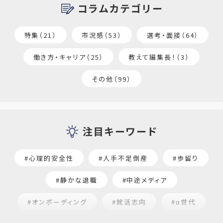
コラムカテゴリー
特集（21）
市況感（53）
選考・面接（64）
働き方・キャリア（25）
教えて編集長！（3）
その他（99）
注目キーワード
#心理的安全性
#人手不足倒産
#歩留り
#静かな退職
#中途メディア
#オンボーディング
#就活志向
#α世代