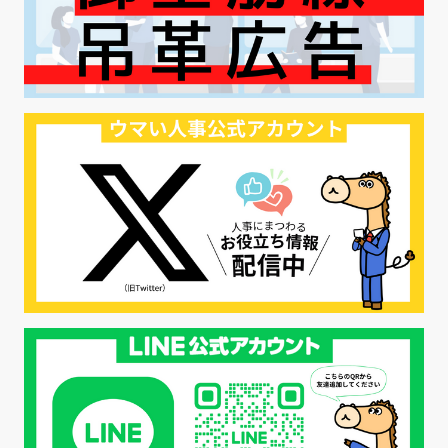
#ハラスメント対策
#SNS活用
#リクルーター制度
#内定辞退の防止
#歩留まり改善
#採用ナーチャリング
#採用CX
#学内セミナー
#カジュアル面談
#転職ファストパス
#PRO
#採用代行
#エシカル採用
#エシカル就活
#メンタルヘルス
#年間採用計画
#年間採用
#応募数の増やし方
#26卒
#27採用プレ
#高校生採用
#面接フィードバック
#不法就労