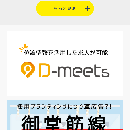
#福利厚生
#平均採用単価
#口コミサイト
もっと見る
#人材定着
#5月病対策
#AI面接
#介護業界
#IT業界
#医療業界
#建設業界
#新卒
#セミナー
#魅力の伝え方
#求職者
#27卒
#採用オウンドメディア
#業種別
#採用ピッチ資料
#28卒
#ロールモデル
#ワークライフバランス
#最低賃金
#地方採用
#第二新卒
#採用の効率化
#AI活用
#職場カルチャーギャップ
#早期退職
#ハラスメント