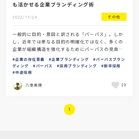
も活かせる企業ブランディング術
その他
2022/11/24
一般的に目的・意図と訳される「パーパス」。しか
し、近年では単なる目的の明確化ではなく、多くの
企業が組織構造を強化するためにパーパスの見直し
を行っていることをご存知でしょうか。さまざまな
企業の存在意義
企業ブランディング
パーパスブラン
企業がパーパスを…
ディング
パーパス
採用ブランディング
新卒採用
中途採用
八巻美穂
23
1