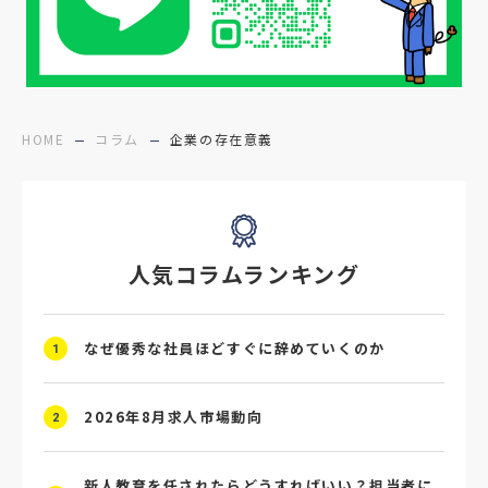
#障害者雇用
#メリット
#ベネフィット
#医療福祉介護
#業界動向
#採用力
#面接辞退対策
#面接辞退
#中途
HOME
コラム
企業の存在意義
#デジタル給与
#STAR面接
#採用ミスマッチ防止
#求人広告
#座談会
人気コラムランキング
#スクラム採用
#転職イベント
#転職フェア
#賃上げ
#人事数珠繋ぎ
なぜ優秀な社員ほどすぐに辞めていくのか
1
#採用クロージング
#未経験者採用
#4P分析
#競合他社
#タレントプール
2026年8月求人市場動向
2
#メタバース
#就活ハラスメント
新人教育を任されたらどうすればいい？担当者に