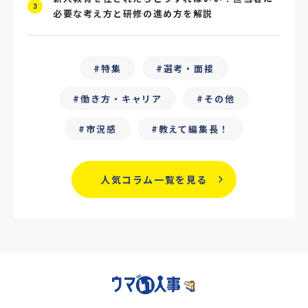
3
必要な考え方と研修の進め方を解説
#ChatGPT
#タイパ
#就活動向
#25卒
#外部リソース
特集
選考・面接
#フリーランス保護新法
#デイワーク
働き方・キャリア
その他
#雇用型ギグワーク
#面接
市況感
教えて編集長！
#人材の見極め方
#面接評価シート
#戦略人事
#サービス業界
#業界別
人気コラム一覧を見る
#働き方改革
#労務
#リーダーシップ
#専門人材
#採用日程見直し
#カスタマーサクセス
#専門職採用
#社内SE
#GPA
#学歴フィルター