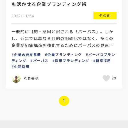
も活かせる企業ブランディング術
その他
2022/11/24
一般的に目的・意図と訳される「パーパス」。しか
し、近年では単なる目的の明確化ではなく、多くの
企業が組織構造を強化するためにパーパスの見直し
を行っていることをご存知でしょうか。さまざまな
企業の存在意義
企業ブランディング
パーパスブラン
企業がパーパスを…
ディング
パーパス
採用ブランディング
新卒採用
中途採用
八巻美穂
23
1