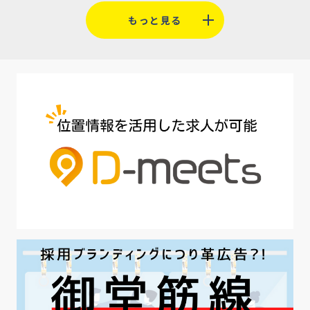
#福利厚生
#平均採用単価
#口コミサイト
もっと見る
#人材定着
#5月病対策
#AI面接
#介護業界
#IT業界
#医療業界
#建設業界
#新卒
#セミナー
#魅力の伝え方
#求職者
#27卒
#採用オウンドメディア
#業種別
#採用ピッチ資料
#28卒
#ロールモデル
#ワークライフバランス
#最低賃金
#地方採用
#第二新卒
#採用の効率化
#AI活用
#職場カルチャーギャップ
#早期退職
#ハラスメント