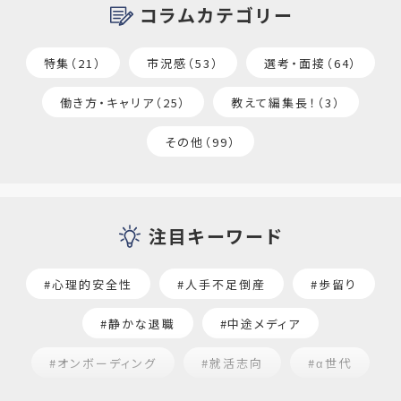
コラムカテゴリー
特集（21）
市況感（53）
選考・面接（64）
働き方・キャリア（25）
教えて編集長！（3）
その他（99）
注目キーワード
#心理的安全性
#人手不足倒産
#歩留り
#静かな退職
#中途メディア
#オンボーディング
#就活志向
#α世代