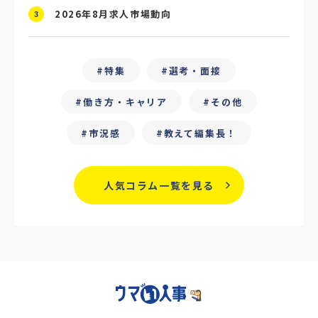
2026年8月求人市場動向
#ChatGPT
#タイパ
#就活動向
3
#25卒
#外部リソース
特集
選考・面接
#フリーランス保護新法
#デイワーク
働き方・キャリア
その他
#雇用型ギグワーク
#面接
市況感
教えて編集長！
#人材の見極め方
#面接評価シート
#戦略人事
#サービス業界
#業界別
人気コラム一覧を見る
#働き方改革
#労務
#リーダーシップ
#専門人材
#採用日程見直し
#カスタマーサクセス
#専門職採用
#社内SE
#GPA
#学歴フィルター