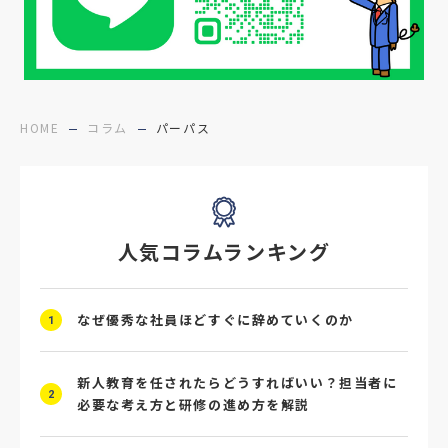
#障害者雇用
#メリット
#ベネフィット
#医療福祉介護
#業界動向
#採用力
#面接辞退対策
#面接辞退
#中途
HOME
コラム
パーパス
#デジタル給与
#STAR面接
#採用ミスマッチ防止
#求人広告
#座談会
人気コラムランキング
#スクラム採用
#転職イベント
#転職フェア
#賃上げ
#人事数珠繋ぎ
なぜ優秀な社員ほどすぐに辞めていくのか
1
#採用クロージング
#未経験者採用
#4P分析
#競合他社
#タレントプール
新人教育を任されたらどうすればいい？担当者に
2
必要な考え方と研修の進め方を解説
#メタバース
#就活ハラスメント