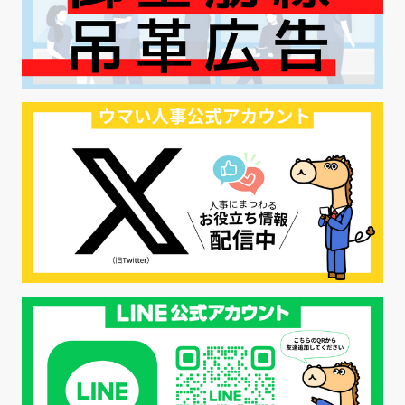
#ハラスメント対策
#SNS活用
#リクルーター制度
#内定辞退の防止
#歩留まり改善
#採用ナーチャリング
#採用CX
#学内セミナー
#カジュアル面談
#転職ファストパス
#PRO
#採用代行
#エシカル採用
#エシカル就活
#メンタルヘルス
#年間採用計画
#年間採用
#応募数の増やし方
#26卒
#27採用プレ
#高校生採用
#面接フィードバック
#不法就労