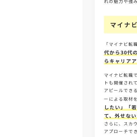
れの魅力や強
マイナ
「マイナビ転
代から30代
らキャリアア
マイナビ転職
トも開催され
アピールでき
ーによる取材
したい」「若
て、外せない
さらに、スカ
アプローチで