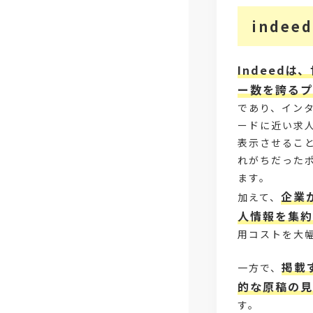
indeed
Indeed
ー数を誇るプ
であり、イン
ードに近い求
表示させるこ
れがちだった
ます。
企業
加えて、
人情報を集約
用コストを大
掲載
一方で、
的な原稿の見
す。