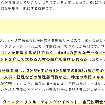
しながら育成していきたいと考えている企業にとって、Re就活
率的な採用を可能にする媒体です。
ーソルキャリア株式会社が運営する転職サービスで、求人掲載と
同一プラットフォーム上で一体的に活用できる点が特徴です。
に求人を掲載するだけでなく、dodaの膨大なデータベ
ントを介して求める人材の紹介を受けられる点
にありま
aの登録者層は、20代後半から40代までの即戦力層が中
、人事・経理などの管理部門職など、特定の専門スキル
が特徴
です。また、専任の担当者による手厚いサポート体制
づいた求人原稿のアドバイスや競合他社の掲載状況などのデー
ダイレクトリクルーティングやイベント、合同説明会
、