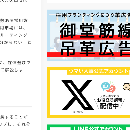
「求人を出せば
#採用オウンドメディア
#業種別
、数ある採用媒
#採用ピッチ資料
#28卒
採用市場には、
クルーティング
#ロールモデル
#ワークライフバラ
分からない」と
#最低賃金
#地方採用
に、媒体選びで
#第二新卒
#採用の効率化
いて解説しま
#AI活用
#職場カルチャーギャップ
#早期退職
#ハラスメント
#ハラスメント対策
#SNS活用
#リクルーター制度
#内定辞退の
理解することが
ップし、それぞ
#歩留まり改善
#採用ナーチャリ