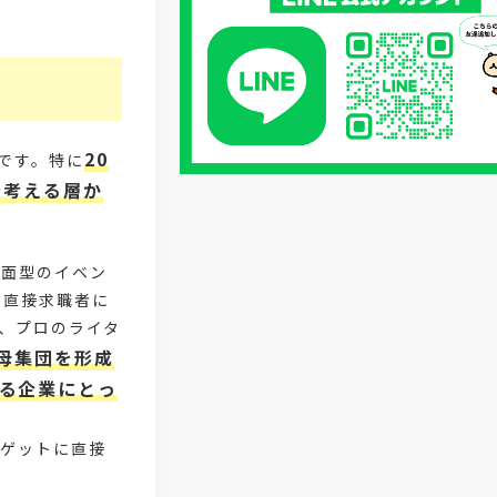
#採用CX
#学内セミナー
#カジュアル面談
#転職ファストパ
#PRO
#採用代行
20
です。特に
を考える層か
#エシカル採用
#エシカル就活
。
#メンタルヘルス
#年間採用計画
対面型のイベン
#年間採用
#応募数の増やし方
を直接求職者に
、プロのライタ
#26卒
#27採用プレ
母集団を形成
る企業にとっ
#高校生採用
#面接フィードバック
#不法就労
#障害者雇用
ーゲットに直接
#メリット
#ベネフィット