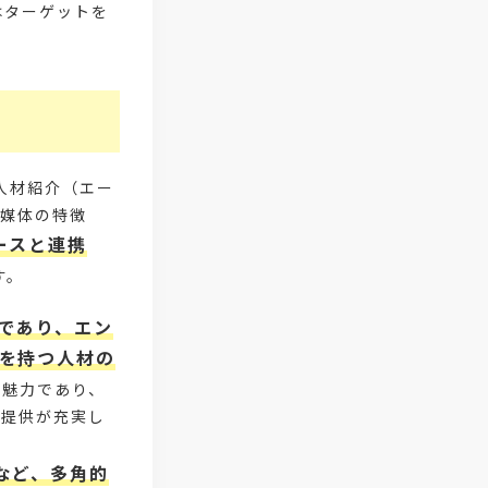
#ボーナス
#即戦力
はターゲットを
#経験者採用
#ダイバーシティ&インクルージョン
#ダイバーシティ経営
#労働力不
人材紹介（エー
#2030年問題
#組織力強化
本媒体の特徴
ースと連携
#メンバーシップ型採用
す。
#企業の存在意義
#企業ブランデ
心であり、エン
#パーパスブランディング
#パーパ
を持つ人材の
も魅力であり、
#エンゲージメントドライバー指標
タ提供が充実し
#ワークエンゲージメント指標
など、多角的