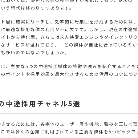
場においては、優秀な人材の獲得競争が激化しており、従来の
という時代は終わりつつあります。
ット層に確実にリーチし、効率的に母集団を形成するためには
社に最適な採用媒体の利用が不可欠です。しかし、現在の中途
サイトから特化型、さらには求人検索エンジンやダイレクトリ
様なサービスが溢れており、「どの媒体が自社に合っているのか
者も多いのではないでしょうか。
では、主要な5つの中途採用媒体の特徴や強みを紹介するととも
めのポイントや採用効果を最大化させるための活用のコツにつ
の中途採用チャネル5選
功させるためには、各媒体のユーザー層や機能、強みを正しく
ここでは多くの企業に利用されている主要な媒体を5つピックア