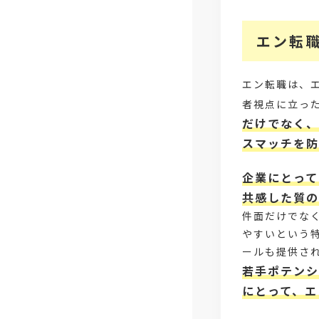
エン転
エン転職は、
者視点に立っ
だけでなく、
スマッチを防
企業にとって
共感した質の
件面だけでな
やすいという
ールも提供さ
若手ポテンシ
にとって、エ