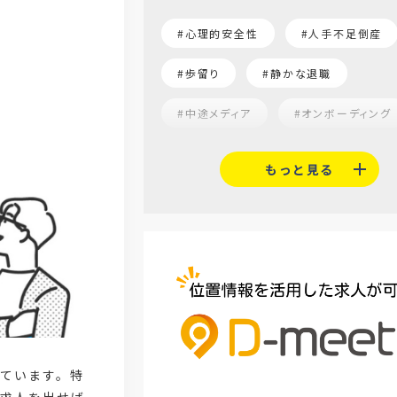
#心理的安全性
#人手不足倒産
#歩留り
#静かな退職
#中途メディア
#オンボーディング
#就活志向
#α世代
#福利
もっと見る
#平均採用単価
#口コミサイト
#人材定着
#5月病対策
#AI面接
#介護業界
#IT
#医療業界
#建設業界
#
#セミナー
#魅力の伝え方
ています。特
#求職者
#27卒