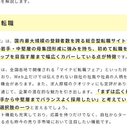
みを解説します。
ビ転職
国内最大規模の登録者数を誇る総合型転職サイト
職」は、
の若手・中堅層の母集団形成に強みを持ち、初めて転職
ップを目指す層まで幅広くカバーしている点が特徴
です
では、全国各地で開催される「マイナビ転職フェア」といった
ており、Web上だけでは伝えきれない自社の社風や社員の人柄
る機会があります。また、求人原稿のクオリティにも定評があり
「まずは広く
を通じて、企業の潜在的な魅力を引き出します。
手から中堅層までバランスよく採用したい」と考えてい
選択肢の一つ
と言えるでしょう。
ウト機能も充実しており、応募を待つだけでなく、自社からタ
きる点も昨今の売り手市場において注目したい機能です。