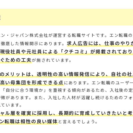
職
エン・ジャパン株式会社が運営する転職サイトです。エン転職
求人広告には、仕事のやり
た徹底した情報開示にあります。
現役社員や元社員による「クチコミ」が掲載されており
ぐための工夫
が施されています。
のメリットは、透明性の高い情報発信により、自社の社
高い母集団を形成できる点
にあります。エン転職のユーザ
く「自分に合う環境か」を重視する傾向があるため、入社後の
特徴があります。また、入社した人材が活躍し続けるためのフォ
れています。
ャル層を確実に採用し、長期的に育成していきたいと考
ン転職は相性の良い媒体
と言えるでしょう。