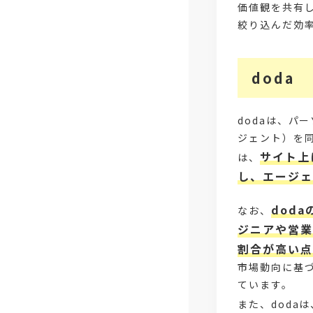
価値観を共有
絞り込んだ効
doda
dodaは、パ
ジェント）を
サイト上
は、
し、エージェ
dod
なお、
ジニアや営業
割合が高い点
市場動向に基
ています。
また、dodaは