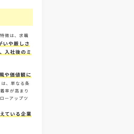
#医療福祉介護
#業界動向
#採用力
#面接辞退対策
の特徴は、求職
#面接辞退
#中途
がいや厳しさ
、入社後のミ
#デジタル給与
#STAR面接
#採用ミスマッチ防止
#求人広告
風や価値観に
#座談会
#スクラム採用
ーは、単なる条
定着率が高まり
#転職イベント
#転職フェア
ローアップツ
#賃上げ
#人事数珠繋ぎ
えている企業
#採用クロージング
#未経験者採