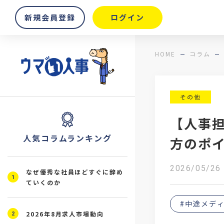
新規会員登録
ログイン
HOME
コラム
その他
【人事
人気コラムランキング
方のポ
2026/05/26
なぜ優秀な社員ほどすぐに辞め
1
ていくのか
#中途メデ
2026年8月求人市場動向
2