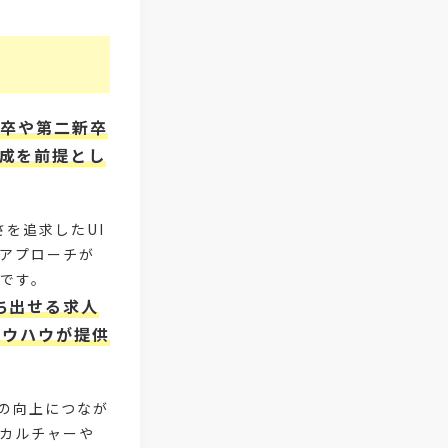
#リーダーシップ
#専門人材
#採用日程見直し
#カスタマーサ
#専門職採用
#社内SE
#G
既卒や第二新卒
#学歴フィルター
#離職防止策
成を前提とし
#新人教育
#性格別
#共
#オウンドメディアリクルーティング
を追求したUI
アプローチが
#ミスマッチ防止
#ファン獲得
です。
ち出せる求人
#質問集
#採用力強化
#
ノウハウが提供
#テレワーク
#産業医
の向上につなが
#メンタルヘルスマネジメント
#賞
カルチャーや