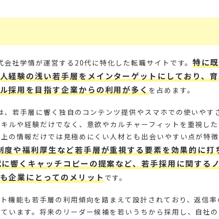
特に
式会社学情が運営する20代に特化した転職サイトです。
人経験の浅い若手層をメインターゲットにしており、育
ル採用を目指す企業からの利用が多く
を占めます。
は、若手層に響く独自のコンテンツ提供やスマホでの使いやすさ
スキルや経験だけでなく、意欲やカルチャーフィットを重視した
書上の情報だけでは見極めにくい人材とも出会いやすい点が特徴
制度や福利厚生など若手層が重視する要素を効果的に打
代に響くキャッチコピーの提案など、若手採用に関する
も企業にとってのメリット
です。
ウト機能も若手層の利用傾向を踏まえて設計されており、返信率
っています。将来のリーダー候補を若いうちから採用し、自社の