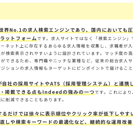
は、世界No.1の求人検索エンジンであり、国内においても
ラットフォーム
です。求人サイトではなく「検索エンジン」
ターネット上に存在するあらゆる求人情報を収集し、求職者が
人が検索表示されやすいように設計されています。マッチ度の
とができるため、専門職やニッチな業種など、従来の総合求人
ポジションの求人情報もターゲットにピンポイントで届けるこ
が自社の採用サイトやATS（採用管理システム）と連携
・掲載できる点もIndeedの強みの一つ
です。これにより
幅に削減できることもあります。
するだけでは徐々に表示順位やクリック率が低下しやす
直しや検索キーワードの最適化など、継続的な運用改善