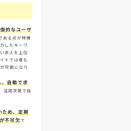
#4P分析
#競合他社
#タレントプール
#メタバース
#就活ハラスメント
#ChatGPT
圧倒的なユーザ
である点が特徴
#タイパ
#就活動向
#25卒
入力したキーワ
高い求人を上位
#外部リソース
#フリーランス保護
サイトでは埋も
#デイワーク
#雇用型ギグワーク
とが可能になり
#面接
#人材の見極め方
し、自動で求
、活用次第で採
#面接評価シート
#戦略人事
#サービス業界
#業界別
いため、定期
#働き方改革
#労務
が不可欠
で