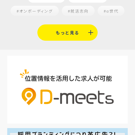
#オンボーディング
#就活志向
#α世代
#福利厚生
#平均採用単価
#口コミサイト
もっと見る
#人材定着
#5月病対策
#AI面接
#介護業界
#IT業界
#医療業界
#建設業界
#新卒
#セミナー
#魅力の伝え方
#求職者
#27卒
#採用オウンドメディア
#業種別
#採用ピッチ資料
#28卒
#ロールモデル
#ワークライフバランス
#最低賃金
#地方採用
#第二新卒
#採用の効率化