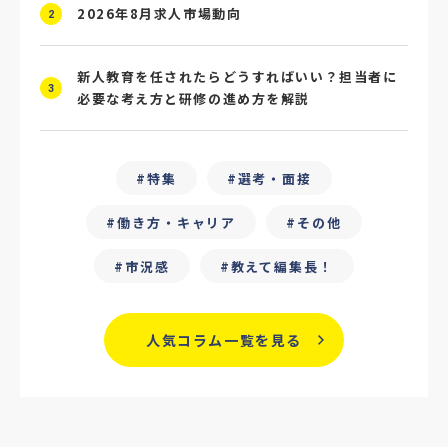
#4P分析
#競合他社
#タレントプール
2026年8月求人市場動向
2
#メタバース
#就活ハラスメント
新人教育を任されたらどうすればいい？担当者に
3
必要な考え方と研修の進め方を解説
#ChatGPT
#タイパ
#就活動向
#25卒
#外部リソース
特集
選考・面接
#フリーランス保護新法
#デイワーク
働き方・キャリア
その他
#雇用型ギグワーク
#面接
市況感
教えて編集長！
#人材の見極め方
#面接評価シート
#戦略人事
#サービス業界
#業界別
人気コラム一覧を見る
#働き方改革
#労務
#リーダーシップ
#専門人材
#採用日程見直し