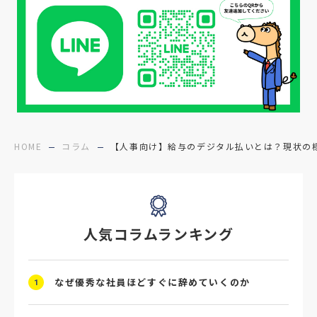
#27採用プレ
#高校生採用
#面接フィードバック
#不法就労
#障害者雇用
#メリット
#ベネフィット
#医療福祉介護
#業界動向
#採用力
#面接辞退対策
#面接辞退
#中途
HOME
コラム
【人事向け】給与のデジタル払いとは？現状の
#デジタル給与
#STAR面接
#採用ミスマッチ防止
#求人広告
#座談会
人気コラムランキング
#スクラム採用
#転職イベント
#転職フェア
#賃上げ
#人事数珠繋ぎ
なぜ優秀な社員ほどすぐに辞めていくのか
1
#採用クロージング
#未経験者採用