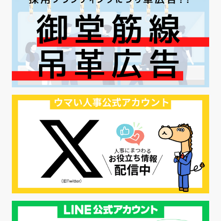
#AI活用
#職場カルチャーギャップ
#早期退職
#ハラスメント
#ハラスメント対策
#SNS活用
#リクルーター制度
#内定辞退の防止
#歩留まり改善
#採用ナーチャリング
#採用CX
#学内セミナー
#カジュアル面談
#転職ファストパス
#PRO
#採用代行
#エシカル採用
#エシカル就活
#メンタルヘルス
#年間採用計画
#年間採用
#応募数の増やし方
#26卒