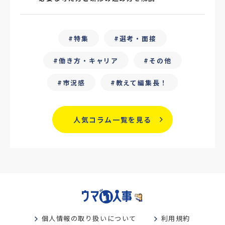
#25卒
#外部リソース
特集
選考・面接
#フリーランス保護新法
#デイワーク
働き方・キャリア
その他
#雇用型ギグワーク
#面接
市況感
教えて編集長！
#人材の見極め方
#面接評価シート
#戦略人事
#サービス業界
#業界別
人気コラム一覧を見る
#働き方改革
#労務
#リーダーシップ
#専門人材
#採用日程見直し
#カスタマーサクセス
#専門職採用
#社内SE
#GPA
#学歴フィルター
個人情報の取り扱いについて
利用規約
#離職防止策
#新人教育
#性格別