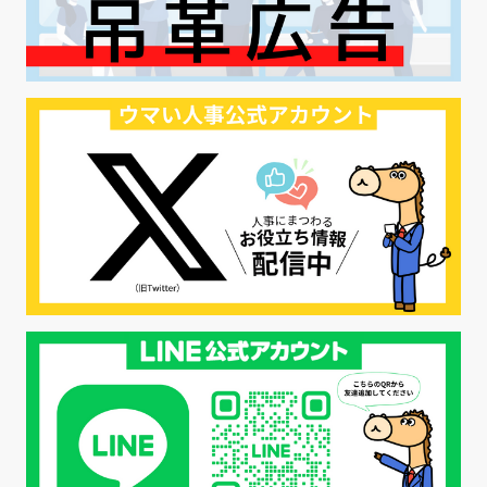
#ハラスメント対策
#SNS活用
#リクルーター制度
#内定辞退の防止
#歩留まり改善
#採用ナーチャリング
#採用CX
#学内セミナー
#カジュアル面談
#転職ファストパス
#PRO
#採用代行
#エシカル採用
#エシカル就活
#メンタルヘルス
#年間採用計画
#年間採用
#応募数の増やし方
#26卒
#27採用プレ
#高校生採用
#面接フィードバック
#不法就労