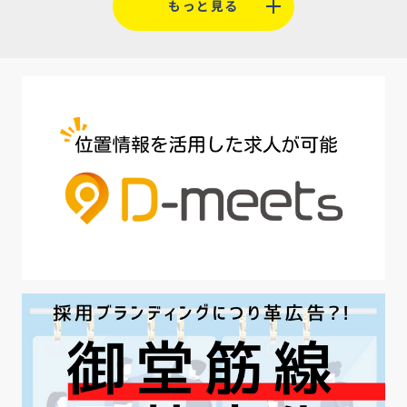
もっと見る
#人材定着
#5月病対策
#AI面接
#介護業界
#IT業界
#医療業界
#建設業界
#新卒
#セミナー
#魅力の伝え方
#求職者
#27卒
#採用オウンドメディア
#業種別
#採用ピッチ資料
#28卒
#ロールモデル
#ワークライフバランス
#最低賃金
#地方採用
#第二新卒
#採用の効率化
#AI活用
#職場カルチャーギャップ
#早期退職
#ハラスメント