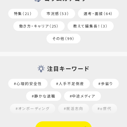
特集（21）
市況感（53）
選考・面接（64）
働き方・キャリア（25）
教えて編集長！（3）
その他（99）
注目キーワード
#心理的安全性
#人手不足倒産
#歩留り
#静かな退職
#中途メディア
#オンボーディング
#就活志向
#α世代
#福利厚生
#平均採用単価
#口コミサイト