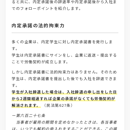
ると共に、内定承諾後の辞退率や内定承諾後から入社ま
でのフォローポイントを紹介します。
内定承諾の法的拘束力
多くの企業は、内定学生に対し内定承諾書を発行しま
す。
学生は内定承諾書にサインをし、企業に返送・提出する
ことで労働契約が成立します。
しかし内定承諾書に法的拘束力はありません。そのため
学生は、内定承諾書を提出した後でも入社を辞退できま
す。
学生が入社辞退した場合は、入社辞退の申し出をした日
から2週間経過すれば企業の承諾がなくても労働契約が
解消されます。
（民法第627条）
ー第六百二十七条
当事者が雇用の期間を定めなかったときは、各当事者
は、いつでも解約の申入れをすることができる。この場