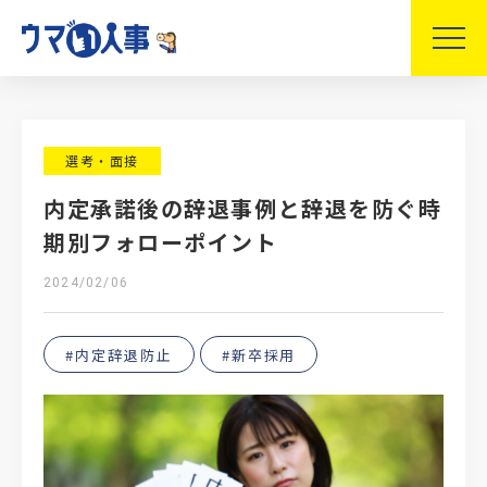
選考・面接
内定承諾後の辞退事例と辞退を防ぐ時
期別フォローポイント
2024/02/06
#内定辞退防止
#新卒採用