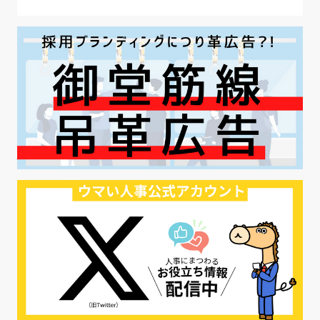
#ワークライフバランス
#最低賃金
#地方採用
#第二新卒
#採用の効率化
#AI活用
#職場カルチャーギャップ
#早期退職
#ハラスメント
#ハラスメント対策
#SNS活用
#リクルーター制度
#内定辞退の防止
#歩留まり改善
#採用ナーチャリング
#採用CX
#学内セミナー
#カジュアル面談
#転職ファストパス
#PRO
#採用代行
#エシカル採用
#エシカル就活
#メンタルヘルス
#年間採用計画