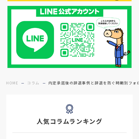
#年間採用
#応募数の増やし方
#26卒
#27採用プレ
#高校生採用
#面接フィードバック
#不法就労
#障害者雇用
#メリット
#ベネフィット
#医療福祉介護
#業界動向
#採用力
#面接辞退対策
#面接辞退
#中途
HOME
コラム
内定承諾後の辞退事例と辞退を防ぐ時期別フォ
#デジタル給与
#STAR面接
#採用ミスマッチ防止
#求人広告
#座談会
人気コラムランキング
#スクラム採用
#転職イベント
#転職フェア
#賃上げ
#人事数珠繋ぎ