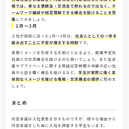
場では、単なる懇親会・交流会で終わるのではなく、チ
ームワーク醸成や相互理解できる機会を設けることを意
識
してみましょう。
1月～3月
入社が目前に迫った1月～3月は、
社会人としての一歩を
踏み出すことに不安が増大する時期
です。
実務イメージを形成する手助けとなるよう、配属予定先
社員との交流機会を設けるのも良いでしょう。また生活
面やプライベートに関する質疑応答時間や年齢の近い社
員から話を聞く機会を設けるなど、
学生が実際に働く具
体的なイメージを描ける情報・交流機会の提供
に努めま
しょう。
まとめ
内定承諾は入社意思を示すものですが、様々な理由から
内定承諾をした後に入社を辞退する学生もいます。