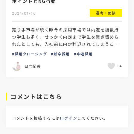
ポイントとNG行動
選考・面接
2024/01/16
売り手市場が続く昨今の採用市場では内定を複数持
つ学生も多く、せっかく内定まで学生を繋ぎ留めら
れたとしても、入社前に内定辞退されてしまうこと
も珍しくありません。最終的に自社を選んでもらう
採用クロージング
新卒採用
中途採用
ためには、採用プ…
日向妃香
14
コメントはこちら
コメントを投稿するには
ログイン
してください。