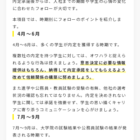
内定承諾後からは、入社までの期間や学生の心情の変化
に合わせたフォローが大切です。
本項目では、時期別にフォローのポイントを紹介しま
す。
4月～6月
4月～6月は、多くの学生が内定を獲得する時期です。
複数社の内定を持つ学生に対しては、オワハラと捉えら
れるような行為は控えましょう。
意思決定に必要な情報
提供はもちろん、納得して内定承諾をしてもらえるよう
改めて信頼関係の構築に努めましょう。
また進学や公務員・教員試験の受験の有無、他社の選考
状況の確認も忘れてはなりません。内定を決めきれない
学生に関しては承諾を強要せず、学生の思い描くキャリ
アに寄り添うコミュニケーションを心がけましょう。
7月～9月
7月～9月は、大学院の試験結果や公務員試験の結果が発
表される時期です。