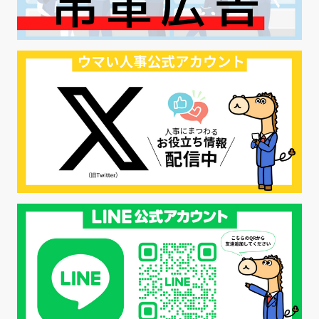
#リクルーター制度
#内定辞退の防止
#歩留まり改善
#採用ナーチャリング
#採用CX
#学内セミナー
#カジュアル面談
#転職ファストパス
#PRO
#採用代行
#エシカル採用
#エシカル就活
#メンタルヘルス
#年間採用計画
#年間採用
#応募数の増やし方
#26卒
#27採用プレ
#高校生採用
#面接フィードバック
#不法就労
#障害者雇用
#メリット
#ベネフィット