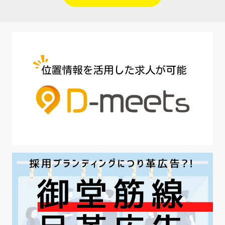
#人材定着
#5月病対策
#AI面接
#介護業界
#IT業界
#医療業界
#建設業界
#新卒
#セミナー
#魅力の伝え方
#求職者
#27卒
#採用オウンドメディア
#業種別
#採用ピッチ資料
#28卒
#ロールモデル
#ワークライフバランス
#最低賃金
#地方採用
#第二新卒
#採用の効率化
#AI活用
#職場カルチャーギャップ
#早期退職
#ハラスメント
#ハラスメント対策
#SNS活用