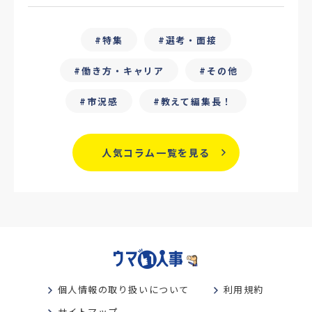
#25卒
#外部リソース
特集
選考・面接
#フリーランス保護新法
#デイワーク
働き方・キャリア
その他
#雇用型ギグワーク
#面接
市況感
教えて編集長！
#人材の見極め方
#面接評価シート
#戦略人事
#サービス業界
#業界別
人気コラム一覧を見る
#働き方改革
#労務
#リーダーシップ
#専門人材
#採用日程見直し
#カスタマーサクセス
#専門職採用
#社内SE
#GPA
#学歴フィルター
個人情報の取り扱いについて
利用規約
#離職防止策
#新人教育
#性格別
サイトマップ