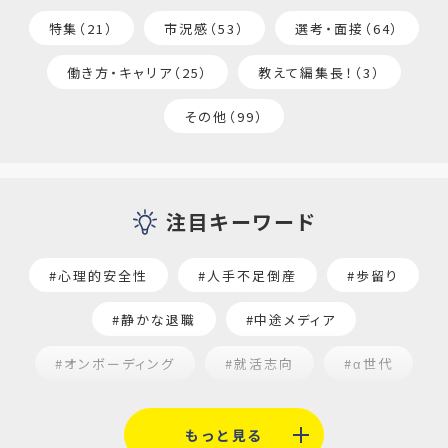
特集（21）
市況感（53）
選考・面接（64）
働き方・キャリア（25）
教えて編集長！（3）
その他（99）
注目キーワード
#心理的安全性
#人手不足倒産
#歩留り
#静かな退職
#中途メディア
#オンボーディング
#就活志向
#α世代
#福利厚生
#平均採用単価
#口コミサイト
もっと見る