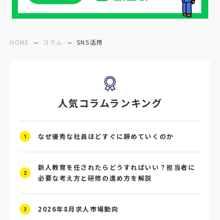
#医療福祉介護
#業界動向
#採用力
#面接辞退対策
#面接辞退
#中途
HOME
コラム
SNS活用
#デジタル給与
#STAR面接
#採用ミスマッチ防止
#求人広告
#座談会
人気コラムランキング
#スクラム採用
#転職イベント
#転職フェア
#賃上げ
#人事数珠繋ぎ
なぜ優秀な社員ほどすぐに辞めていくのか
1
#採用クロージング
#未経験者採用
#4P分析
#競合他社
#タレントプール
新人教育を任されたらどうすればいい？担当者に
2
必要な考え方と研修の進め方を解説
#メタバース
#就活ハラスメント
2026年8月求人市場動向
#ChatGPT
#タイパ
#就活動向
3