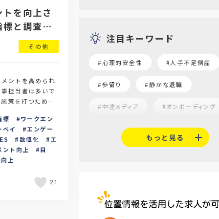
ントを向上さ
指標と調査方
注目キーワード
その他
#心理的安全性
#人手不足倒産
ジメントを高められ
#歩留り
#静かな退職
人事担当者は多いで
上施策を打つために
#中途メディア
#オンボーディング
エンゲージメントを
指標
ワークエン
#就活志向
#α世代
#福利
ーベイ
エンゲー
もっと見る
ES
数値化
エ
メント向上
目
#平均採用単価
#口コミサイト
度向上
#人材定着
#5月病対策
21
#AI面接
#介護業界
#IT
#医療業界
#建設業界
#