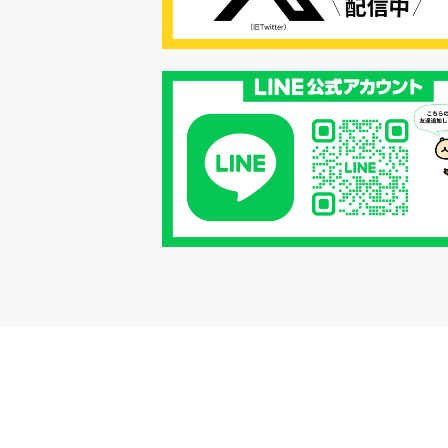
#リクルーター制度
#内定辞退の
#歩留まり改善
#採用ナーチャリ
#採用CX
#学内セミナー
#カジュアル面談
#転職ファストパ
#PRO
#採用代行
#エシカル採用
#エシカル就活
#メンタルヘルス
#年間採用計画
#年間採用
#応募数の増やし方
#26卒
#27採用プレ
#高校生採用
#面接フィードバック