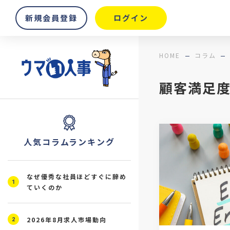
新規会員登録
ログイン
HOME
コラム
顧客満足
人気コラムランキング
なぜ優秀な社員ほどすぐに辞め
1
ていくのか
2026年8月求人市場動向
2