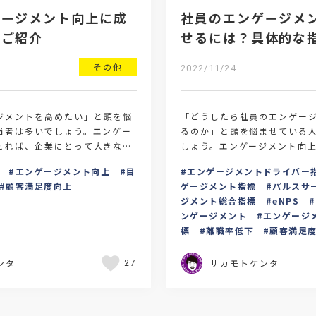
ゲージメント向上に成
社員のエンゲージメ
をご紹介
せるには？具体的な
法について
その他
2022/11/24
ジメントを高めたい」と頭を悩
「どうしたら社員のエンゲー
当者は多いでしょう。エンゲー
るのか」と頭を悩ませている
せれば、企業にとって大きな利
しょう。エンゲージメント向
今回は、社員のエンゲージメン
は、まずは現時点での社内の
エンゲージメント向上
目
エンゲージメントドライバー
企業の事…
数値化し、目標を立てる必…
顧客満足度向上
ゲージメント指標
パルスサ
ジメント総合指標
eNPS
ンゲージメント
エンゲージ
標
離職率低下
顧客満足
ンタ
サカモトケンタ
27