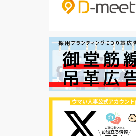
#セミナー
#魅力の伝え方
#求職者
#27卒
#採用オウンドメディア
#業種別
#採用ピッチ資料
#28卒
#ロールモデル
#ワークライフバラ
#最低賃金
#地方採用
#第二新卒
#採用の効率化
#AI活用
#職場カルチャーギャップ
#早期退職
#ハラスメント
#ハラスメント対策
#SNS活用