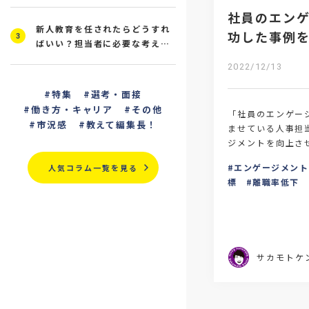
社員のエン
新人教育を任されたらどうすれ
功した事例
3
ばいい？担当者に必要な考え方
と研修の進め方を解説
2022/12/13
特集
選考・面接
働き方・キャリア
その他
「社員のエンゲー
市況感
教えて編集長！
ませている人事担
ジメントを向上さ
益が生まれます。
エンゲージメント
人気コラム一覧を見る
ト向上に成功した
標
離職率低下
サカモトケ