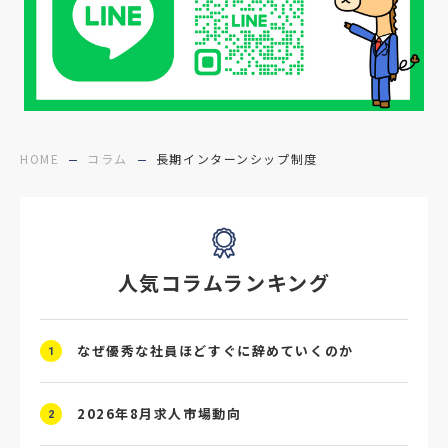
#面接フィードバック
#不法就労
#障害者雇用
#メリット
#ベネフィット
#医療福祉介護
#業界動向
#採用力
#面接辞退対策
#面接辞退
#中途
HOME
コラム
長期インターンシップ制度
#デジタル給与
#STAR面接
#採用ミスマッチ防止
#求人広告
#座談会
人気コラムランキング
#スクラム採用
#転職イベント
#転職フェア
#賃上げ
#人事数珠繋ぎ
なぜ優秀な社員ほどすぐに辞めていくのか
1
#採用クロージング
#未経験者採用
#4P分析
#競合他社
#タレントプール
2026年8月求人市場動向
2