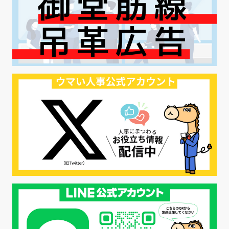
#早期退職
#ハラスメント
#ハラスメント対策
#SNS活用
#リクルーター制度
#内定辞退の防止
#歩留まり改善
#採用ナーチャリング
#採用CX
#学内セミナー
#カジュアル面談
#転職ファストパス
#PRO
#採用代行
#エシカル採用
#エシカル就活
#メンタルヘルス
#年間採用計画
#年間採用
#応募数の増やし方
#26卒
#27採用プレ
#高校生採用