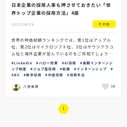
日本企業の採用人事も押させておきたい「世
界トップ企業の採用方法」4選
その他
2022/08/24
世界の時価総額ランキングでは、第1位はアップル
社、第2位はマイクロソフト社、3位はサウジアラコ
ム社と海外企業が並んでいるのをご存知でしょう
か。その後も、アメリカ、中国、台湾、韓国と続い
LinkedIn
ハロー効果
AI採用
長期インターンシ
ています。かつて…
ップ制度
ジョブ型採用
拡散
インターンシップ
SNS
新卒採用
中途採用
採用手法
八巻美穂
38
1