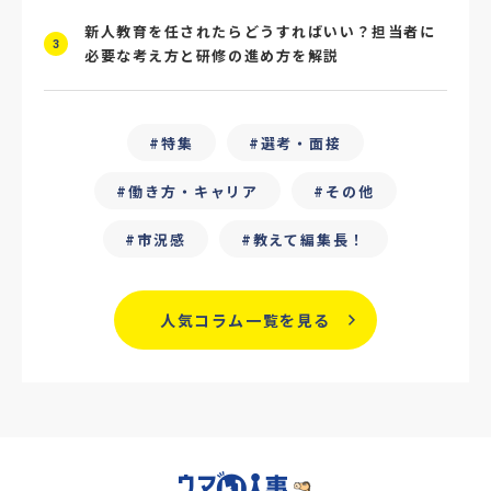
#メタバース
#就活ハラスメント
新人教育を任されたらどうすればいい？担当者に
3
必要な考え方と研修の進め方を解説
#ChatGPT
#タイパ
#就活動向
#25卒
#外部リソース
特集
選考・面接
#フリーランス保護新法
#デイワーク
働き方・キャリア
その他
#雇用型ギグワーク
#面接
市況感
教えて編集長！
#人材の見極め方
#面接評価シート
#戦略人事
#サービス業界
#業界別
人気コラム一覧を見る
#働き方改革
#労務
#リーダーシップ
#専門人材
#採用日程見直し
#カスタマーサクセス
#専門職採用