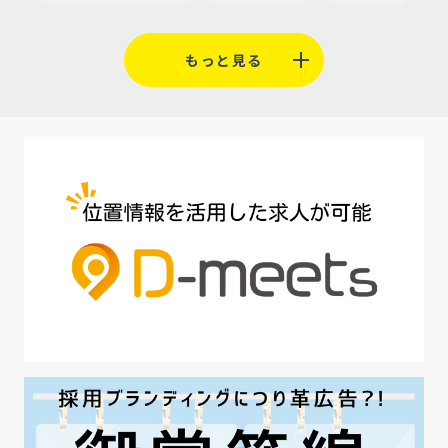
#福利厚生
#平均採用単価
#口コミサイト
もっと見る
#人材定着
#5月病対策
#AI面接
#介護業界
#IT業界
#医療業界
#建設業界
#新卒
#セミナー
#魅力の伝え方
#求職者
#27卒
#採用オウンドメディア
#業種別
#採用ピッチ資料
#28卒
#ロールモデル
#ワークライフバランス
#最低賃金
#地方採用
#第二新卒
#採用の効率化
#AI活用
#職場カルチャーギャップ