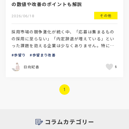
の数値や改善のポイントも解説
その他
2026/06/18
採用市場の競争激化が続く中、「応募は集まるもの
の採用に至らない」「内定辞退が増えている」とい
った課題を抱える企業は少なくありません。特に中
途採用では、採用単価の高騰や売り手市場化によ
歩留り
歩留まり改善
り、従来以上に採用…
日向妃香
6
1
コラムカテゴリー