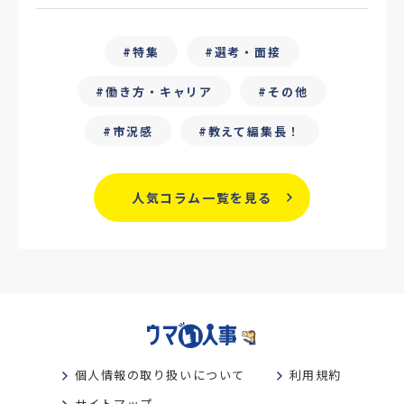
#25卒
#外部リソース
特集
選考・面接
#フリーランス保護新法
#デイワーク
働き方・キャリア
その他
#雇用型ギグワーク
#面接
市況感
教えて編集長！
#人材の見極め方
#面接評価シート
#戦略人事
#サービス業界
#業界別
人気コラム一覧を見る
#働き方改革
#労務
#リーダーシップ
#専門人材
#採用日程見直し
#カスタマーサクセス
#専門職採用
#社内SE
#GPA
#学歴フィルター
個人情報の取り扱いについて
利用規約
#離職防止策
#新人教育
#性格別
サイトマップ