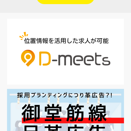
#人材定着
#5月病対策
#AI面接
#介護業界
#IT業界
#医療業界
#建設業界
#新卒
#セミナー
#魅力の伝え方
#求職者
#27卒
#採用オウンドメディア
#業種別
#採用ピッチ資料
#28卒
#ロールモデル
#ワークライフバランス
#最低賃金
#地方採用
#第二新卒
#採用の効率化
#AI活用
#職場カルチャーギャップ
#早期退職
#ハラスメント
#ハラスメント対策
#SNS活用