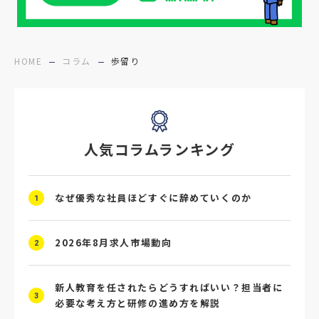
#医療福祉介護
#業界動向
#採用力
#面接辞退対策
#面接辞退
#中途
HOME
コラム
歩留り
#デジタル給与
#STAR面接
#採用ミスマッチ防止
#求人広告
#座談会
人気コラムランキング
#スクラム採用
#転職イベント
#転職フェア
#賃上げ
#人事数珠繋ぎ
なぜ優秀な社員ほどすぐに辞めていくのか
1
#採用クロージング
#未経験者採用
#4P分析
#競合他社
#タレントプール
2026年8月求人市場動向
2
#メタバース
#就活ハラスメント
新人教育を任されたらどうすればいい？担当者に
3
必要な考え方と研修の進め方を解説
#ChatGPT
#タイパ
#就活動向