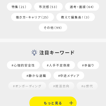
特集（21）
市況感（53）
選考・面接（64）
働き方・キャリア（25）
教えて編集長！（3）
その他（99）
注目キーワード
#心理的安全性
#人手不足倒産
#歩留り
#静かな退職
#中途メディア
#オンボーディング
#就活志向
#α世代
#福利厚生
#平均採用単価
#口コミサイト
もっと見る