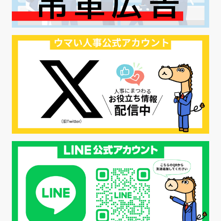
#リクルーター制度
#内定辞退の防止
#歩留まり改善
#採用ナーチャリング
#採用CX
#学内セミナー
#カジュアル面談
#転職ファストパス
#PRO
#採用代行
#エシカル採用
#エシカル就活
#メンタルヘルス
#年間採用計画
#年間採用
#応募数の増やし方
#26卒
#27採用プレ
#高校生採用
#面接フィードバック
#不法就労
#障害者雇用
#メリット
#ベネフィット