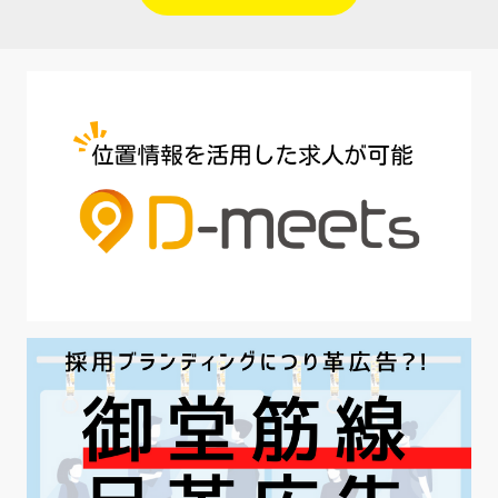
#人材定着
#5月病対策
#AI面接
#介護業界
#IT業界
#医療業界
#建設業界
#新卒
#セミナー
#魅力の伝え方
#求職者
#27卒
#採用オウンドメディア
#業種別
#採用ピッチ資料
#28卒
#ロールモデル
#ワークライフバランス
#最低賃金
#地方採用
#第二新卒
#採用の効率化
#AI活用
#職場カルチャーギャップ
#早期退職
#ハラスメント
#ハラスメント対策
#SNS活用