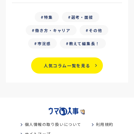
#25卒
#外部リソース
特集
選考・面接
#フリーランス保護新法
#デイワーク
働き方・キャリア
その他
#雇用型ギグワーク
#面接
市況感
教えて編集長！
#人材の見極め方
#面接評価シート
#戦略人事
#サービス業界
#業界別
人気コラム一覧を見る
#働き方改革
#労務
#リーダーシップ
#専門人材
#採用日程見直し
#カスタマーサクセス
#専門職採用
#社内SE
#GPA
#学歴フィルター
個人情報の取り扱いについて
利用規約
#離職防止策
#新人教育
#性格別
サイトマップ