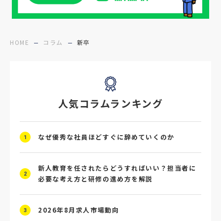
#医療福祉介護
#業界動向
#採用力
#面接辞退対策
#面接辞退
#中途
HOME
コラム
新卒
#デジタル給与
#STAR面接
#採用ミスマッチ防止
#求人広告
#座談会
人気コラムランキング
#スクラム採用
#転職イベント
#転職フェア
#賃上げ
#人事数珠繋ぎ
なぜ優秀な社員ほどすぐに辞めていくのか
1
#採用クロージング
#未経験者採用
#4P分析
#競合他社
#タレントプール
新人教育を任されたらどうすればいい？担当者に
2
必要な考え方と研修の進め方を解説
#メタバース
#就活ハラスメント
2026年8月求人市場動向
#ChatGPT
#タイパ
#就活動向
3