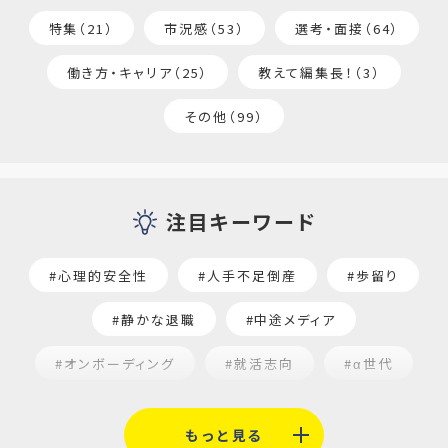
特集（21）
市況感（53）
選考・面接（64）
働き方・キャリア（25）
教えて編集長！（3）
その他（99）
注目キーワード
#心理的安全性
#人手不足倒産
#歩留り
#静かな退職
#中途メディア
#オンボーディング
#就活志向
#α世代
#福利厚生
#平均採用単価
#口コミサイト
もっと見る