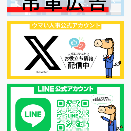
#リクルーター制度
#内定辞退の防止
#歩留まり改善
#採用ナーチャリング
#採用CX
#学内セミナー
#カジュアル面談
#転職ファストパス
#PRO
#採用代行
#エシカル採用
#エシカル就活
#メンタルヘルス
#年間採用計画
#年間採用
#応募数の増やし方
#26卒
#27採用プレ
#高校生採用
#面接フィードバック
#不法就労
#障害者雇用
#メリット
#ベネフィット