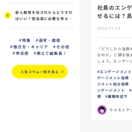
社員のエン
新人教育を任されたらどうすれ
せるには？
3
ばいい？担当者に必要な考え方
法について
と研修の進め方を解説
2022/11/24
特集
選考・面接
働き方・キャリア
その他
「どうしたら社員
市況感
教えて編集長！
るのか」と頭を悩
しょう。エンゲー
は、まずは現時点
エンゲージメント
人気コラム一覧を見る
数値化し、目標を
ゲージメント指標
ジメント総合指標
ンゲージメント
標
離職率低下
サカモトケ