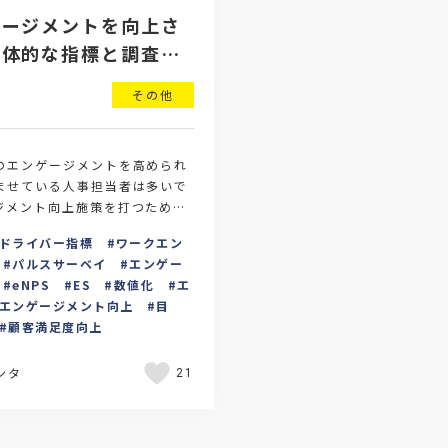
ゲージメントを向上さ
具体的な指標と調査方
その他
のエンゲージメントを高められ
ませている人事担当者は多いで
ジメント向上施策を打つために
での社内のエンゲージメントを
ドライバー指標
ワークエン
立てる必…
パルスサーベイ
エンゲー
eNPS
ES
数値化
エ
エンゲージメント向上
目
顧客満足度向上
ンタ
21