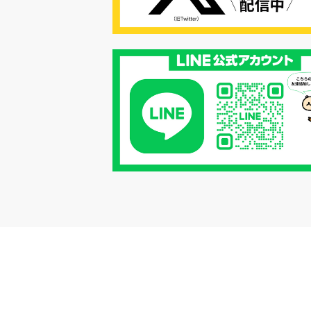
#リクルーター制度
#内定辞退の
#歩留まり改善
#採用ナーチャリ
#採用CX
#学内セミナー
#カジュアル面談
#転職ファストパ
#PRO
#採用代行
#エシカル採用
#エシカル就活
#メンタルヘルス
#年間採用計画
#年間採用
#応募数の増やし方
#26卒
#27採用プレ
#高校生採用
#面接フィードバック