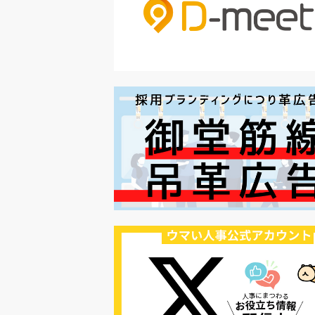
#セミナー
#魅力の伝え方
#求職者
#27卒
#採用オウンドメディア
#業種別
#採用ピッチ資料
#28卒
#ロールモデル
#ワークライフバラ
#最低賃金
#地方採用
#第二新卒
#採用の効率化
#AI活用
#職場カルチャーギャップ
#早期退職
#ハラスメント
#ハラスメント対策
#SNS活用