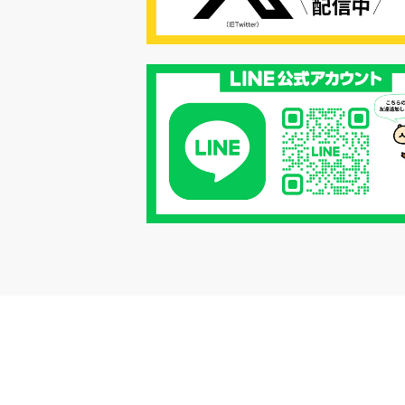
#リクルーター制度
#内定辞退の
#歩留まり改善
#採用ナーチャリ
#採用CX
#学内セミナー
#カジュアル面談
#転職ファストパ
#PRO
#採用代行
#エシカル採用
#エシカル就活
#メンタルヘルス
#年間採用計画
#年間採用
#応募数の増やし方
#26卒
#27採用プレ
#高校生採用
#面接フィードバック