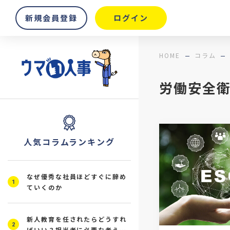
新規会員登録
ログイン
HOME
コラム
労働安全
人気コラムランキング
なぜ優秀な社員ほどすぐに辞め
1
ていくのか
新人教育を任されたらどうすれ
2
ばいい？担当者に必要な考え方