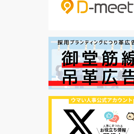
#セミナー
#魅力の伝え方
#求職者
#27卒
#採用オウンドメディア
#業種別
#採用ピッチ資料
#28卒
#ロールモデル
#ワークライフバラ
#最低賃金
#地方採用
#第二新卒
#採用の効率化
#AI活用
#職場カルチャーギャップ
#早期退職
#ハラスメント
#ハラスメント対策
#SNS活用