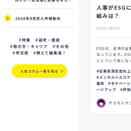
人事がESG
と研修の進め方を解説
組みは？
2026年8月求人市場動向
3
2022/08/24
特集
選考・面接
働き方・キャリア
その他
ESGは、近年の
市況感
教えて編集長！
なっています。E
とについて気にな
回はESGの概要を
従業員満足度向上
人気コラム一覧を見る
献できる人事の取
メンタルヘルスケ
雇用
モチベーシ
ージアップ
評価
サカモトケ