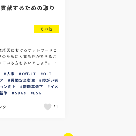
に貢献するための取り
その他
企業経営におけるホットワードと
SGのために人事部門ができるこ
っている方も多いでしょう。今
解説したうえで、ESG経営に貢
人事
Off-JT
OJT
…
ア
労働安全衛生
障がい者
ョン向上
離職率低下
イメ
基準
SDGs
ESG
ンタ
31