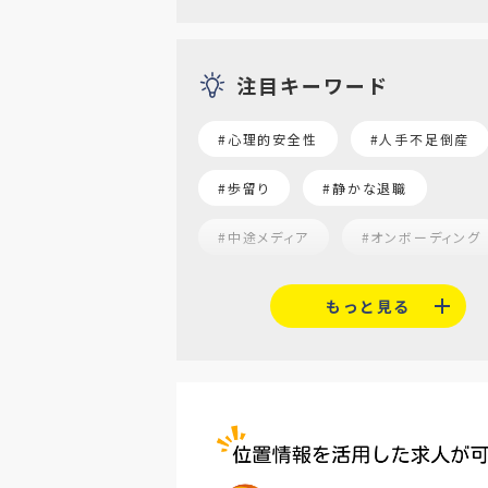
注目キーワード
#心理的安全性
#人手不足倒産
#歩留り
#静かな退職
#中途メディア
#オンボーディング
#就活志向
#α世代
#福利
もっと見る
#平均採用単価
#口コミサイト
#人材定着
#5月病対策
#AI面接
#介護業界
#IT
#医療業界
#建設業界
#