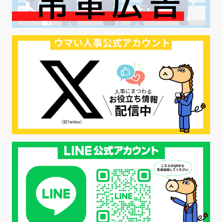
#リクルーター制度
#内定辞退の防止
#歩留まり改善
#採用ナーチャリング
#採用CX
#学内セミナー
#カジュアル面談
#転職ファストパス
#PRO
#採用代行
#エシカル採用
#エシカル就活
#メンタルヘルス
#年間採用計画
#年間採用
#応募数の増やし方
#26卒
#27採用プレ
#高校生採用
#面接フィードバック
#不法就労
#障害者雇用
#メリット
#ベネフィット