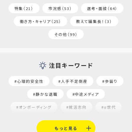
特集（21）
市況感（53）
選考・面接（64）
働き方・キャリア（25）
教えて編集長！（3）
その他（99）
注目キーワード
#心理的安全性
#人手不足倒産
#歩留り
#静かな退職
#中途メディア
#オンボーディング
#就活志向
#α世代
#福利厚生
#平均採用単価
#口コミサイト
もっと見る