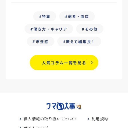
#25卒
#外部リソース
特集
選考・面接
#フリーランス保護新法
#デイワーク
働き方・キャリア
その他
#雇用型ギグワーク
#面接
市況感
教えて編集長！
#人材の見極め方
#面接評価シート
#戦略人事
#サービス業界
#業界別
人気コラム一覧を見る
#働き方改革
#労務
#リーダーシップ
#専門人材
#採用日程見直し
#カスタマーサクセス
#専門職採用
#社内SE
#GPA
#学歴フィルター
個人情報の取り扱いについて
利用規約
#離職防止策
#新人教育
#性格別
サイトマップ