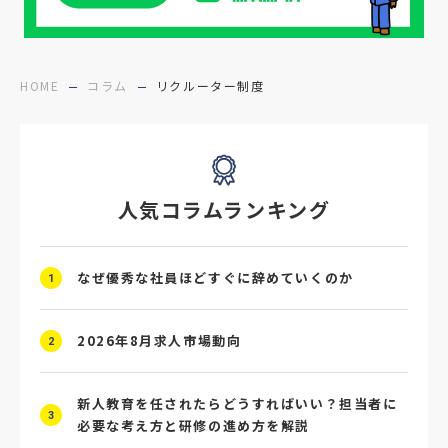
#医療福祉介護
#業界動向
#採用力
#面接辞退対策
#面接辞退
#中途
HOME
コラム
リクルーター制度
#デジタル給与
#STAR面接
#採用ミスマッチ防止
#求人広告
#座談会
人気コラムランキング
#スクラム採用
#転職イベント
#転職フェア
#賃上げ
#人事数珠繋ぎ
なぜ優秀な社員ほどすぐに辞めていくのか
1
#採用クロージング
#未経験者採用
#4P分析
#競合他社
#タレントプール
2026年8月求人市場動向
2
#メタバース
#就活ハラスメント
新人教育を任されたらどうすればいい？担当者に
3
必要な考え方と研修の進め方を解説
#ChatGPT
#タイパ
#就活動向