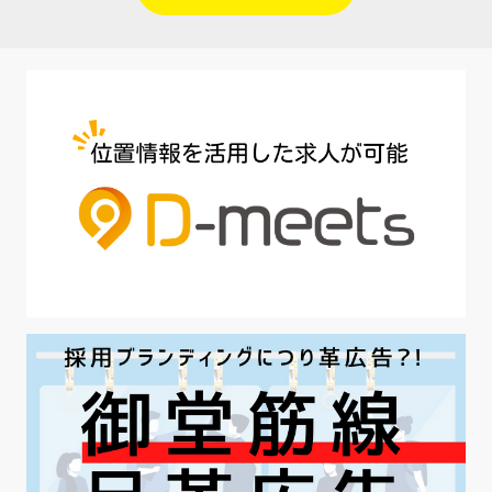
#人材定着
#5月病対策
#AI面接
#介護業界
#IT業界
#医療業界
#建設業界
#新卒
#セミナー
#魅力の伝え方
#求職者
#27卒
#採用オウンドメディア
#業種別
#採用ピッチ資料
#28卒
#ロールモデル
#ワークライフバランス
#最低賃金
#地方採用
#第二新卒
#採用の効率化
#AI活用
#職場カルチャーギャップ
#早期退職
#ハラスメント
#ハラスメント対策
#SNS活用