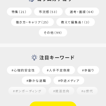
特集（21）
市況感（53）
選考・面接（64）
働き方・キャリア（25）
教えて編集長！（3）
その他（99）
注目キーワード
#心理的安全性
#人手不足倒産
#歩留り
#静かな退職
#中途メディア
#オンボーディング
#就活志向
#α世代
#福利厚生
#平均採用単価
#口コミサイト