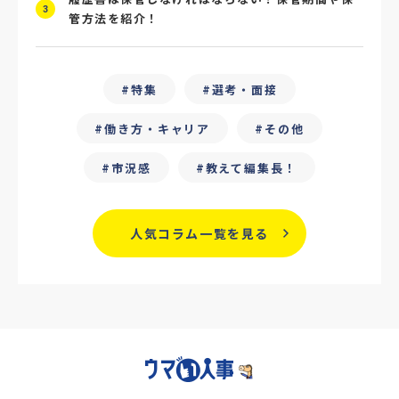
#ChatGPT
#タイパ
#就活動向
3
管方法を紹介！
#25卒
#外部リソース
#フリーランス保護新法
#デイワーク
特集
選考・面接
#雇用型ギグワーク
#面接
働き方・キャリア
その他
#人材の見極め方
#面接評価シート
市況感
教えて編集長！
#戦略人事
#サービス業界
#業界別
人気コラム一覧を見る
#働き方改革
#労務
#リーダーシップ
#専門人材
#採用日程見直し
#カスタマーサクセス
#専門職採用
#社内SE
#GPA
#学歴フィルター
#離職防止策
#新人教育
#性格別