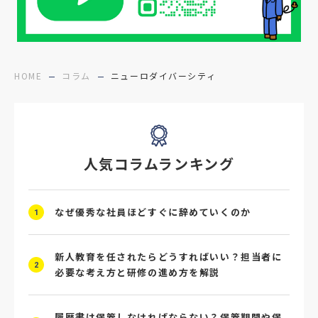
#障害者雇用
#メリット
#ベネフィット
#医療福祉介護
#業界動向
#採用力
#面接辞退対策
#面接辞退
#中途
HOME
コラム
ニューロダイバーシティ
#デジタル給与
#STAR面接
#採用ミスマッチ防止
#求人広告
#座談会
人気コラムランキング
#スクラム採用
#転職イベント
#転職フェア
#賃上げ
#人事数珠繋ぎ
なぜ優秀な社員ほどすぐに辞めていくのか
1
#採用クロージング
#未経験者採用
#4P分析
#競合他社
#タレントプール
新人教育を任されたらどうすればいい？担当者に
2
必要な考え方と研修の進め方を解説
#メタバース
#就活ハラスメント
履歴書は保管しなければならない？保管期間や保