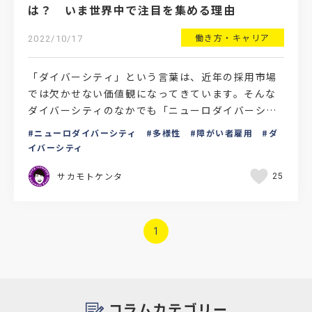
は？ いま世界中で注目を集める理由
働き方・キャリア
2022/10/17
「ダイバーシティ」という言葉は、近年の採用市場
では欠かせない価値観になってきています。そんな
ダイバーシティのなかでも「ニューロダイバーシテ
ィ」という考え方が広まりつつあるのはご存知でし
ニューロダイバーシティ
多様性
障がい者雇用
ダ
ょうか。今回は、…
イバーシティ
サカモトケンタ
25
1
コラムカテゴリー