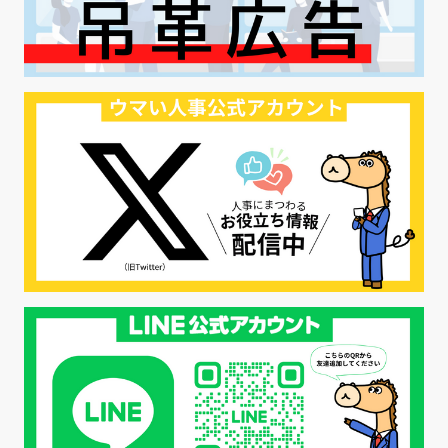
#ハラスメント対策
#SNS活用
#リクルーター制度
#内定辞退の防止
#歩留まり改善
#採用ナーチャリング
#採用CX
#学内セミナー
#カジュアル面談
#転職ファストパス
#PRO
#採用代行
#エシカル採用
#エシカル就活
#メンタルヘルス
#年間採用計画
#年間採用
#応募数の増やし方
#26卒
#27採用プレ
#高校生採用
#面接フィードバック
#不法就労