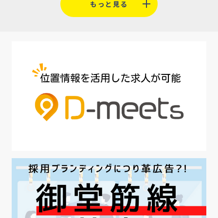
もっと見る
#人材定着
#5月病対策
#AI面接
#介護業界
#IT業界
#医療業界
#建設業界
#新卒
#セミナー
#魅力の伝え方
#求職者
#27卒
#採用オウンドメディア
#業種別
#採用ピッチ資料
#28卒
#ロールモデル
#ワークライフバランス
#最低賃金
#地方採用
#第二新卒
#採用の効率化
#AI活用
#職場カルチャーギャップ
#早期退職
#ハラスメント