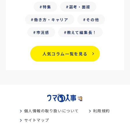
特集
選考・面接
#フリーランス保護新法
#デイワーク
働き方・キャリア
その他
#雇用型ギグワーク
#面接
市況感
教えて編集長！
#人材の見極め方
#面接評価シート
#戦略人事
#サービス業界
#業界別
人気コラム一覧を見る
#働き方改革
#労務
#リーダーシップ
#専門人材
#採用日程見直し
#カスタマーサクセス
#専門職採用
#社内SE
#GPA
#学歴フィルター
個人情報の取り扱いについて
利用規約
#離職防止策
#新人教育
#性格別
サイトマップ
#共感採用
#オウンドメディアリクルーティング