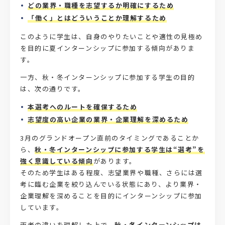
どの業界・職種を志望するか明確にするため
「働く」とはどういうことか理解するため
このように学生は、自身のやりたいことや適性の見極め
を目的に夏インターンシップに参加する傾向がありま
す。
一方、秋・冬インターンシップに参加する学生の目的
は、次の通りです。
本選考へのルートを確保するため
志望度の高い企業の業界・企業理解を深めるため
3月のグランドオープン直前のタイミングであることか
ら、
秋・冬インターンシップに参加する学生は“選考”を
強く意識している傾向
があります。
そのため学生はある程度、志望業界や職種、さらには選
考に臨む企業を絞り込んでいる状態にあり、より業界・
企業理解を深めることを目的にインターンシップに参加
しています。
両者の違いを理解した上で、
秋・冬インターンシップは