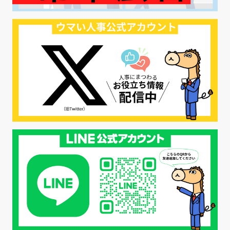
#リクルーター制度
#内定辞退の防止
#歩留まり改善
#採用ナーチャリング
#採用CX
#学内セミナー
#カジュアル面談
#転職ファストパス
#PRO
#採用代行
#エシカル採用
#エシカル就活
#メンタルヘルス
#年間採用計画
#年間採用
#応募数の増やし方
#26卒
#27採用プレ
#高校生採用
#面接フィードバック
#不法就労
#障害者雇用
#メリット
#ベネフィット
#医療福祉介護
#業界動向
#採用力