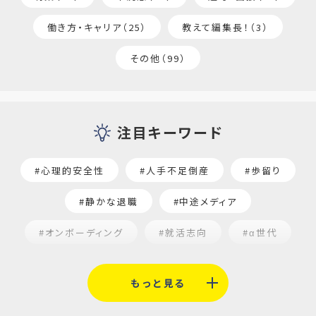
働き方・キャリア（25）
教えて編集長！（3）
その他（99）
注目キーワード
#心理的安全性
#人手不足倒産
#歩留り
#静かな退職
#中途メディア
#オンボーディング
#就活志向
#α世代
#福利厚生
#平均採用単価
#口コミサイト
もっと見る
#人材定着
#5月病対策
#AI面接