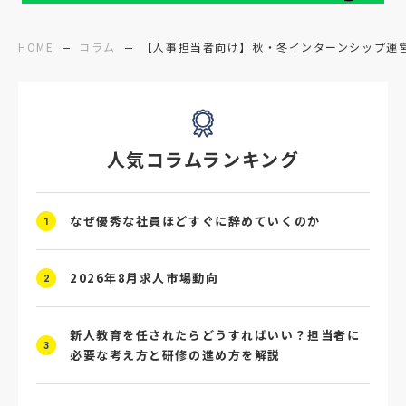
#面接辞退対策
#面接辞退
#中途
HOME
コラム
【人事担当者向け】秋・冬インターンシップ運
#デジタル給与
#STAR面接
#採用ミスマッチ防止
#求人広告
#座談会
人気コラムランキング
#スクラム採用
#転職イベント
#転職フェア
#賃上げ
#人事数珠繋ぎ
なぜ優秀な社員ほどすぐに辞めていくのか
1
#採用クロージング
#未経験者採用
#4P分析
#競合他社
#タレントプール
2026年8月求人市場動向
2
#メタバース
#就活ハラスメント
新人教育を任されたらどうすればいい？担当者に
3
必要な考え方と研修の進め方を解説
#ChatGPT
#タイパ
#就活動向
#25卒
#外部リソース