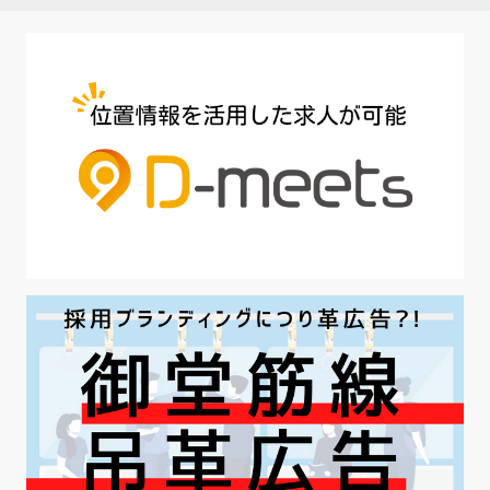
#介護業界
#IT業界
#医療業界
#建設業界
#新卒
#セミナー
#魅力の伝え方
#求職者
#27卒
#採用オウンドメディア
#業種別
#採用ピッチ資料
#28卒
#ロールモデル
#ワークライフバランス
#最低賃金
#地方採用
#第二新卒
#採用の効率化
#AI活用
#職場カルチャーギャップ
#早期退職
#ハラスメント
#ハラスメント対策
#SNS活用