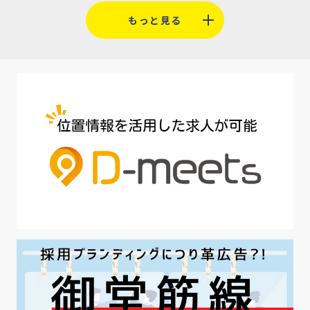
#福利厚生
#平均採用単価
#口コミサイト
もっと見る
#人材定着
#5月病対策
#AI面接
#介護業界
#IT業界
#医療業界
#建設業界
#新卒
#セミナー
#魅力の伝え方
#求職者
#27卒
#採用オウンドメディア
#業種別
#採用ピッチ資料
#28卒
#ロールモデル
#ワークライフバランス
#最低賃金
#地方採用
#第二新卒
#採用の効率化
#AI活用
#職場カルチャーギャップ
#早期退職
#ハラスメント