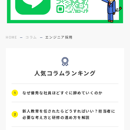
#障害者雇用
#メリット
#ベネフィット
#医療福祉介護
#業界動向
#採用力
#面接辞退対策
#面接辞退
#中途
HOME
コラム
エンジニア採用
#デジタル給与
#STAR面接
#採用ミスマッチ防止
#求人広告
#座談会
人気コラムランキング
#スクラム採用
#転職イベント
#転職フェア
#賃上げ
#人事数珠繋ぎ
なぜ優秀な社員ほどすぐに辞めていくのか
1
#採用クロージング
#未経験者採用
#4P分析
#競合他社
#タレントプール
新人教育を任されたらどうすればいい？担当者に
2
必要な考え方と研修の進め方を解説
#メタバース
#就活ハラスメント