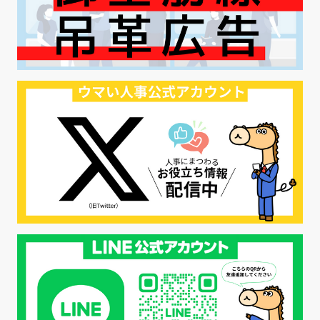
#ハラスメント対策
#SNS活用
#リクルーター制度
#内定辞退の防止
#歩留まり改善
#採用ナーチャリング
#採用CX
#学内セミナー
#カジュアル面談
#転職ファストパス
#PRO
#採用代行
#エシカル採用
#エシカル就活
#メンタルヘルス
#年間採用計画
#年間採用
#応募数の増やし方
#26卒
#27採用プレ
#高校生採用
#面接フィードバック
#不法就労