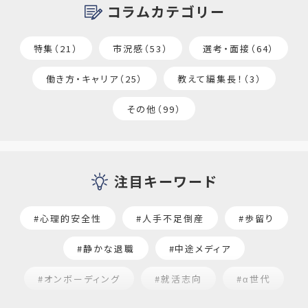
コラムカテゴリー
特集（21）
市況感（53）
選考・面接（64）
働き方・キャリア（25）
教えて編集長！（3）
その他（99）
注目キーワード
#心理的安全性
#人手不足倒産
#歩留り
#静かな退職
#中途メディア
#オンボーディング
#就活志向
#α世代