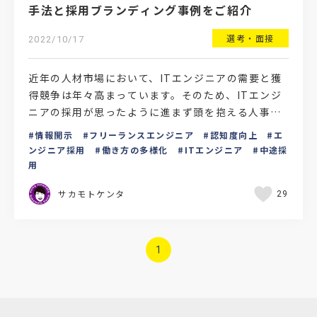
手法と採用ブランディング事例をご紹介
選考・面接
2022/10/17
近年の人材市場において、ITエンジニアの需要と獲
得競争は年々高まっています。そのため、ITエンジ
ニアの採用が思ったように進まず頭を抱える人事担
当者も多いのではないでしょうか。そこで今回は、I
情報開示
フリーランスエンジニア
認知度向上
エ
Tエンジニ…
ンジニア採用
働き方の多様化
ITエンジニア
中途採
用
サカモトケンタ
29
1