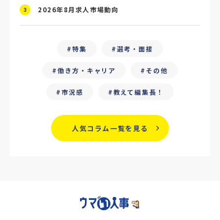
2026年8月求人市場動向
#ChatGPT
#タイパ
#就活動向
3
#25卒
#外部リソース
特集
選考・面接
#フリーランス保護新法
#デイワーク
働き方・キャリア
その他
#雇用型ギグワーク
#面接
市況感
教えて編集長！
#人材の見極め方
#面接評価シート
#戦略人事
#サービス業界
#業界別
人気コラム一覧を見る
#働き方改革
#労務
#リーダーシップ
#専門人材
#採用日程見直し
#カスタマーサクセス
#専門職採用
#社内SE
#GPA
#学歴フィルター