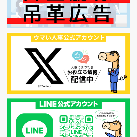
#ハラスメント対策
#SNS活用
#リクルーター制度
#内定辞退の防止
#歩留まり改善
#採用ナーチャリング
#採用CX
#学内セミナー
#カジュアル面談
#転職ファストパス
#PRO
#採用代行
#エシカル採用
#エシカル就活
#メンタルヘルス
#年間採用計画
#年間採用
#応募数の増やし方
#26卒
#27採用プレ
#高校生採用
#面接フィードバック
#不法就労