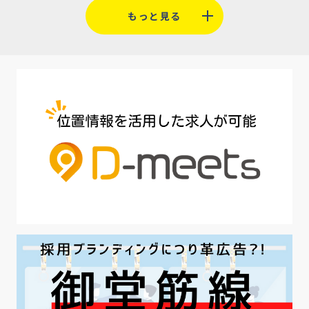
もっと見る
#人材定着
#5月病対策
#AI面接
#介護業界
#IT業界
#医療業界
#建設業界
#新卒
#セミナー
#魅力の伝え方
#求職者
#27卒
#採用オウンドメディア
#業種別
#採用ピッチ資料
#28卒
#ロールモデル
#ワークライフバランス
#最低賃金
#地方採用
#第二新卒
#採用の効率化
#AI活用
#職場カルチャーギャップ
#早期退職
#ハラスメント