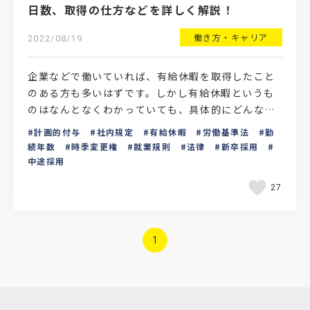
日数、取得の仕方などを詳しく解説！
働き方・キャリア
2022/08/19
企業などで働いていれば、有給休暇を取得したこと
のある方も多いはずです。しかし有給休暇というも
のはなんとなくわかっていても、具体的にどんな制
度なのかまでは分からない方もいるのではないでし
計画的付与
社内規定
有給休暇
労働基準法
勤
ょうか。「有給休…
続年数
時季変更権
就業規則
法律
新卒採用
中途採用
27
1