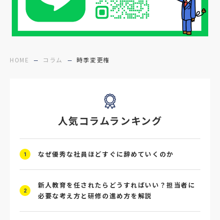
#障害者雇用
#メリット
#ベネフィット
#医療福祉介護
#業界動向
#採用力
#面接辞退対策
#面接辞退
#中途
HOME
コラム
時季変更権
#デジタル給与
#STAR面接
#採用ミスマッチ防止
#求人広告
#座談会
人気コラムランキング
#スクラム採用
#転職イベント
#転職フェア
#賃上げ
#人事数珠繋ぎ
なぜ優秀な社員ほどすぐに辞めていくのか
1
#採用クロージング
#未経験者採用
#4P分析
#競合他社
#タレントプール
新人教育を任されたらどうすればいい？担当者に
2
必要な考え方と研修の進め方を解説
#メタバース
#就活ハラスメント