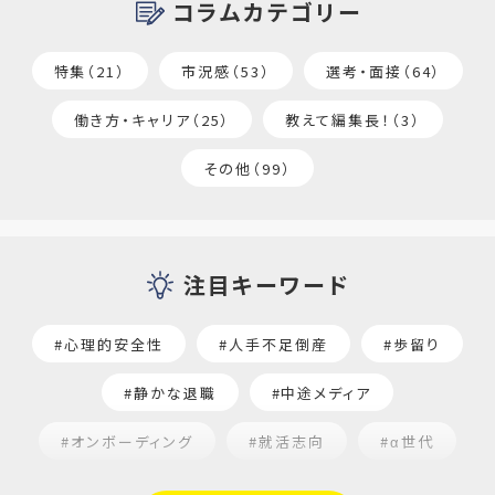
コラムカテゴリー
特集（21）
市況感（53）
選考・面接（64）
働き方・キャリア（25）
教えて編集長！（3）
その他（99）
注目キーワード
#心理的安全性
#人手不足倒産
#歩留り
#静かな退職
#中途メディア
#オンボーディング
#就活志向
#α世代
#福利厚生
#平均採用単価
#口コミサイト