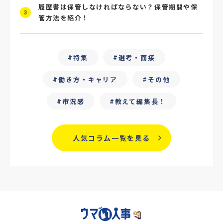
履歴書は保管しなければならない？保管期間や保
#ChatGPT
#タイパ
#就活動向
3
管方法を紹介！
#25卒
#外部リソース
#フリーランス保護新法
#デイワーク
特集
選考・面接
#雇用型ギグワーク
#面接
働き方・キャリア
その他
#人材の見極め方
#面接評価シート
市況感
教えて編集長！
#戦略人事
#サービス業界
#業界別
人気コラム一覧を見る
#働き方改革
#労務
#リーダーシップ
#専門人材
#採用日程見直し
#カスタマーサクセス
#専門職採用
#社内SE
#GPA
#学歴フィルター