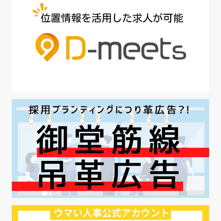
#魅力の伝え方
#求職者
#27卒
#採用オウンドメディア
#業種別
#採用ピッチ資料
#28卒
#ロールモデル
#ワークライフバランス
#最低賃金
#地方採用
#第二新卒
#採用の効率化
#AI活用
#職場カルチャーギャップ
#早期退職
#ハラスメント
#ハラスメント対策
#SNS活用
#リクルーター制度
#内定辞退の防止
#歩留まり改善
#採用ナーチャリング