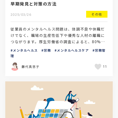
早期発見と対策の方法
その他
2025/03/26
従業員のメンタルヘルス問題は、体調不良や休職だ
けでなく、職場の生産性低下や優秀な人材の離職に
つながります。厚生労働省の調査によると、80%以
上の労働者が強いストレスを抱えていることが分か
メンタルヘルス
労務
メンタルヘルスケア
労務管
っています。そ…
理
藤代真悠子
11