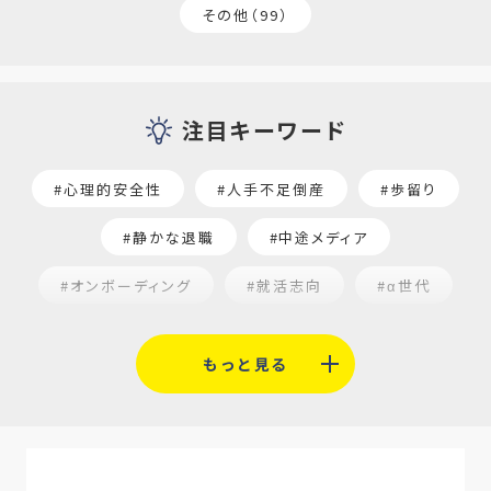
その他（99）
注目キーワード
#心理的安全性
#人手不足倒産
#歩留り
#静かな退職
#中途メディア
#オンボーディング
#就活志向
#α世代
#福利厚生
#平均採用単価
#口コミサイト
もっと見る
#人材定着
#5月病対策
#AI面接
#介護業界
#IT業界
#医療業界
#建設業界
#新卒
#セミナー