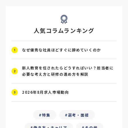
#デジタル給与
#STAR面接
#採用ミスマッチ防止
#求人広告
#座談会
人気コラムランキング
#スクラム採用
#転職イベント
#転職フェア
#賃上げ
#人事数珠繋ぎ
なぜ優秀な社員ほどすぐに辞めていくのか
1
#採用クロージング
#未経験者採用
#4P分析
#競合他社
#タレントプール
新人教育を任されたらどうすればいい？担当者に
2
必要な考え方と研修の進め方を解説
#メタバース
#就活ハラスメント
2026年8月求人市場動向
#ChatGPT
#タイパ
#就活動向
3
#25卒
#外部リソース
特集
選考・面接
#フリーランス保護新法
#デイワーク
働き方・キャリア
その他