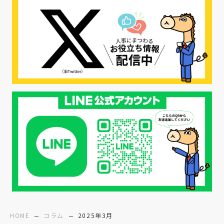
#採用CX
#学内セミナー
#カジュアル面談
#転職ファストパス
#PRO
#採用代行
#エシカル採用
#エシカル就活
#メンタルヘルス
#年間採用計画
#年間採用
#応募数の増やし方
#26卒
#27採用プレ
#高校生採用
#面接フィードバック
#不法就労
#障害者雇用
#メリット
#ベネフィット
#医療福祉介護
#業界動向
#採用力
#面接辞退対策
#面接辞退
#中途
HOME
コラム
2025年3月